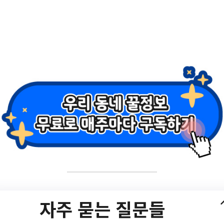
축제
법 꽃 축제/?
tBbsNttView.do?
자주 묻는 질문들
chCtgry=&searchCnd=all&searchKrwd=&pageIndex=