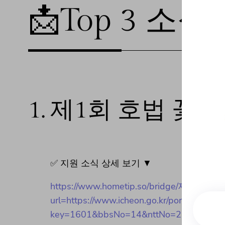
📩Top 3 소식❕
1.
제1회 호법 꽃 
✅ 지원 소식 상세 보기 ▼
https://www.hometip.so/bridge/제1회 호
url=https://www.icheon.go.kr/portal/selec
key=1601&bbsNo=14&nttNo=253037&sear