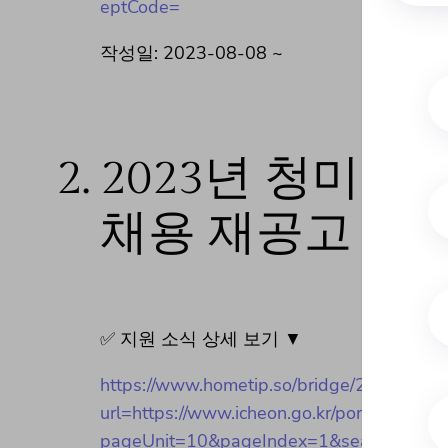
eptCode=
작성일: 2023-08-08 ~
2.
2023년 청미
채용 재공고
✅ 지원 소식 상세 보기 ▼
https://www.hometip.so/bridge/
url=https://www.icheon.go.kr/portal/selec
pageUnit=10&pageIndex=1&searchCnd=