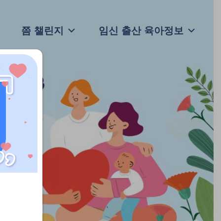
쯤 챌린지
임신 출산 육아정보