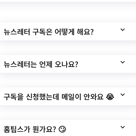
뉴스레터 구독은 어떻게 해요?
도서관 초단시간근로자 
뉴스레터는 언제 오나요?
구독을 신청했는데 메일이 안와요 😭
2023년 청미도서관 초단시간근로자 추가채용 재공고/?
tNoticeWebView.do?
홈팁스가 뭔가요? 🙄
all&searchNotAncmtSeCd=05&key=1609&notAncmtMg