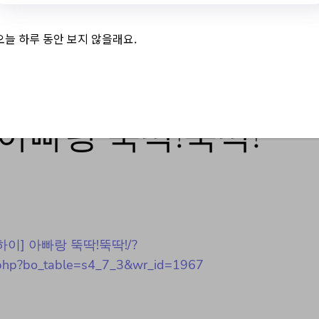
오늘 하루 동안 보지 않을래요.
 아빠랑 뚝딱!뚝딱!
-아빠하이] 아빠랑 뚝딱!뚝딱!/?
rd.php?bo_table=s4_7_3&wr_id=1967