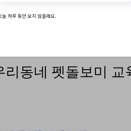
dView.do?
=285&category=&searchType=&searchKeyword=&sea
오늘 하루 동안 보지 않을래요.
 우리동네 펫돌보미 