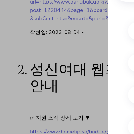
url=https://www.gangbuk.go.kr/www/boar
post=1220444&page=1&boardSeq=41&key
&subContents=&mpart=&part=&item=
작성일: 2023-08-04 ~
2.
성신여대 웹프론
안내
✅ 지원 소식 상세 보기 ▼
https://www.hometip.so/bridge/