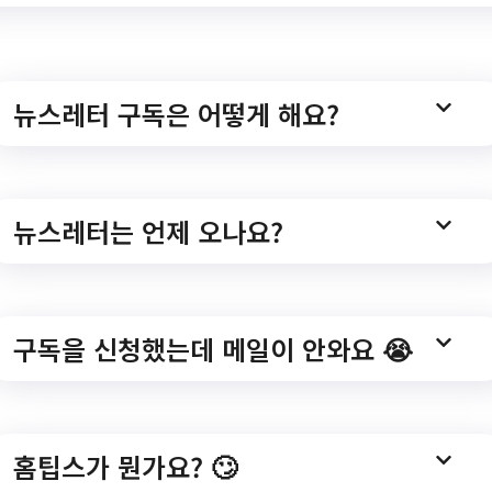
dView.do?
=285&category=&searchType=&searchKeyword=&sea
뉴스레터 구독은 어떻게 해요?
뉴스레터는 언제 오나요?
트엔드 개발자 양성
구독을 신청했는데 메일이 안와요 😭
홈팁스가 뭔가요? 🙄
성신여대 웹프론트엔드 개발자 양성교육 안내/?