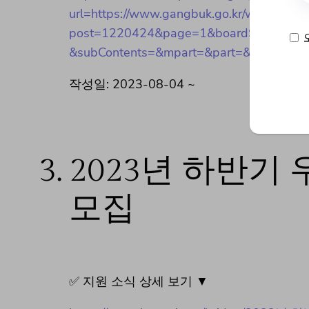
url=https://www.gangbuk.go.kr/www/boar
post=1220424&page=1&boardSeq=41&key
&subContents=&mpart=&part=&item=
작성일: 2023-08-04 ~
3.
2023년 하반기
모집
✅ 지원 소식 상세 보기 ▼