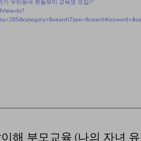
023년 하반기 우리동네 펫돌보미 교육생 모집/?
dView.do?
=285&category=&searchType=&searchKeyword=&sea
달이해 부모교육 (나의 자녀 유