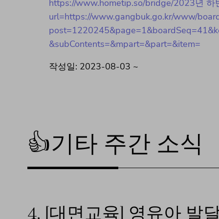
https://www.hometip.so/bridge/2
url=https://www.gangbuk.go.kr/www/boar
post=1220245&page=1&boardSeq=41&key
&subContents=&mpart=&part=&item=
작성일: 2023-08-03 ~
👍기타 주간 소식
4.
[대면교육] 영유아 발