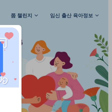
쯤 챌린지
임신 출산 육아정보