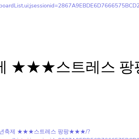
oard/boardList.ui;jsessionid=2867A9EBDE6D7666575BC
뉴스레터 구독은 어떻게 해요?
축제 ★★★스트레스 팡
뉴스레터는 언제 오나요?
구독을 신청했는데 메일이 안와요 😭
[새말] 청소년축제 ★★★스트레스 팡팡★★★/?
홈팁스가 뭔가요? 🙄
oard/boardList.ui;jsessionid=2867A9EBDE6D7666575BC