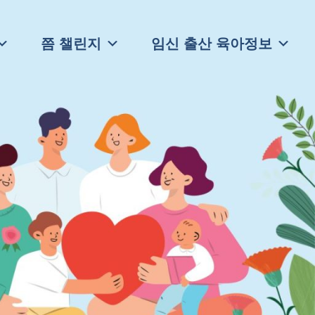
쯤 챌린지
임신 출산 육아정보