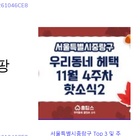
D261046CE
팡
서울특별시중랑구 Top 3 및 주
간 소식 – 20231122
D261046CE