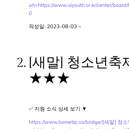
url=https://www.uiyouth.or.kr/center/b
80
작성일: 2023-08-03 ~
2.
[새말] 청소년
★★★
✅ 지원 소식 상세 보기 ▼
https://www.hometip.so/bridge/
url=https://www.uiyouth.or.kr/center/b