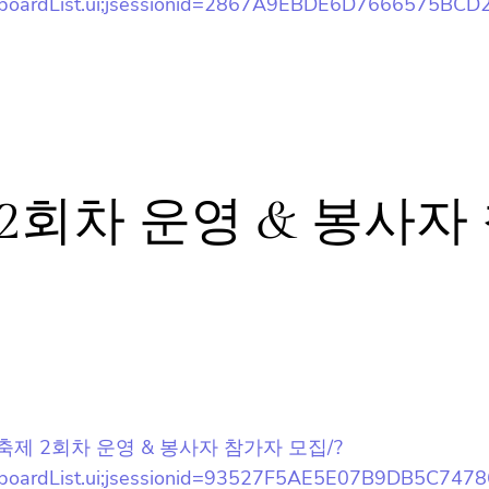
오늘 하루 동안 보지 않을래요.
제 2회차 운영 & 봉사자
] D.I.Y축제 2회차 운영 & 봉사자 참가자 모집/?
oard/boardList.ui;jsessionid=93527F5AE5E07B9DB5C74