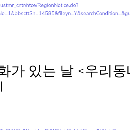
custmr_cntr/ntce/RegionNotice.do?
o=1&bbscttSn=14585&fileyn=Y&searchCondition=&g
뉴스레터 구독은 어떻게 해요?
뉴스레터는 언제 오나요?
화가 있는 날 <우리동
민화Ⅰ
구독을 신청했는데 메일이 안와요 😭
홈팁스가 뭔가요? 🙄
휘경행복 8월 문화가 있는 날 <우리동네 예술배움> – 민화Ⅰ/?