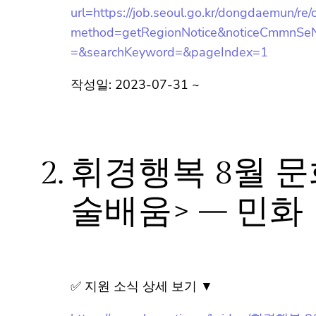
url=https://job.seoul.go.kr/dongdaemun/re/
method=getRegionNotice&noticeCmmnSeN
h=&searchKeyword=&pageIndex=1
작성일: 2023-07-31 ~
2.
휘경행복 8월 문
예술배움> – 
✅ 지원 소식 상세 보기 ▼
https://www.hometip.so/bridge/