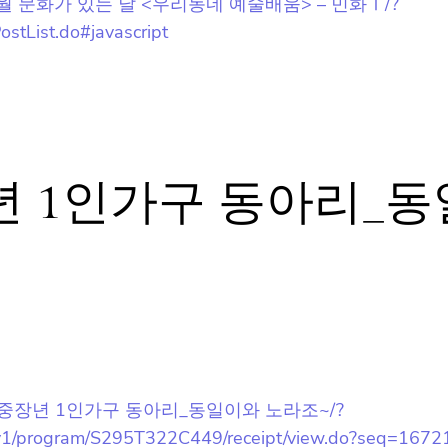
ostList.do#javascript
오늘 하루 동안 보지 않을래요.
년 1인가구 동아리_
[가족생활] 중장년 1인가구 동아리_동일이와 노라조~/?
r/lay1/program/S295T322C449/receipt/view.do?seq=1672