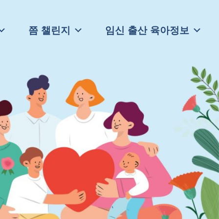
쯤 챌린지
임신 출산 육아정보