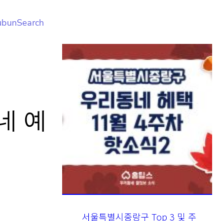
ubunSearc
네
서울특별시중랑구 Top 3 및 주
간 소식 – 20231122