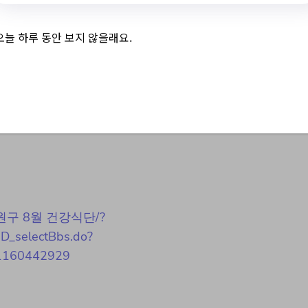
오늘 하루 동안 보지 않을래요.
 8월 건강식단
년 노원구 8월 건강식단/?
BD_selectBbs.do?
1160442929