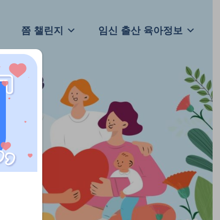
쯤 챌린지
임신 출산 육아정보