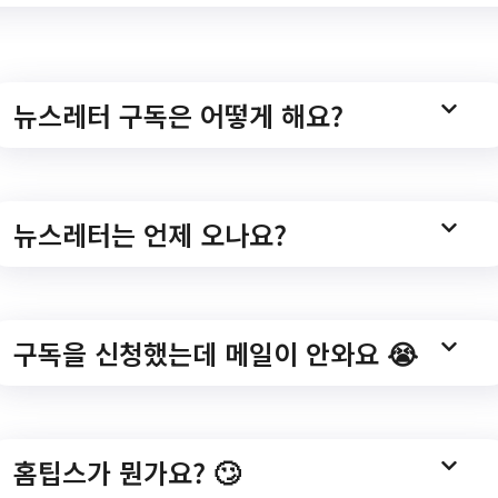
_cntr/ntce/RegionNotice.do?
o=1&bbscttSn=14585&fileyn=Y&searchCondition=&g
뉴스레터 구독은 어떻게 해요?
뉴스레터는 언제 오나요?
심 교실> 운영 안내
구독을 신청했는데 메일이 안와요 😭
피 Free안심 교실> 운영 안내/?
/BD_selectBbs.do?
홈팁스가 뭔가요? 🙄
1104112296