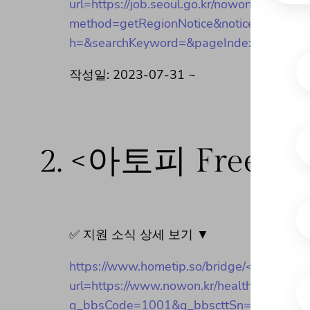
url=https://job.seoul.go.kr/nowon/re/custmr
method=getRegionNotice&noticeCmmnSeN
h=&searchKeyword=&pageIndex=1
작성일: 2023-07-31 ~
2.
<아토피 Free안
✅ 지원 소식 상세 보기 ▼
https://www.hometip.so/bridge/<아토
url=https://www.nowon.kr/health/user/bbs
q_bbsCode=1001&q_bbscttSn=2023073