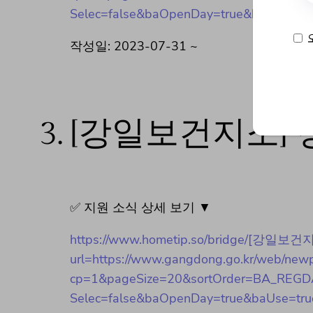
Selec=false&baOpenDay=true&baUse=tru
작성일: 2023-07-31 ~
3.
[강일보건지소] 
✅ 지원 소식 상세 보기 ▼
https://www.hometip.so/bridge/[강
url=https://www.gangdong.go.kr/web/new
cp=1&pageSize=20&sortOrder=BA_REGDA
Selec=false&baOpenDay=true&baUse=tru