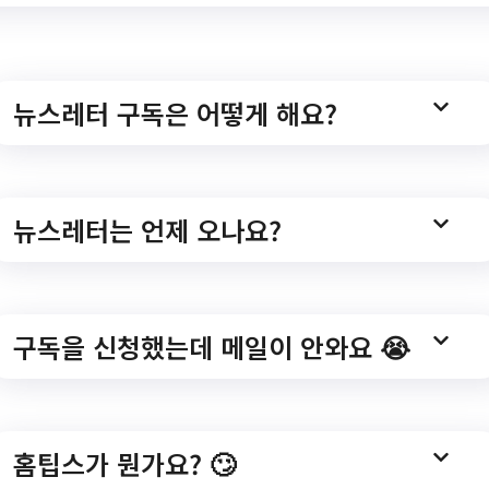
ortal/notice/02/45788
뉴스레터 구독은 어떻게 해요?
습관] '오일파스텔로
뉴스레터는 언제 오나요?
강생 모집
구독을 신청했는데 메일이 안와요 😭
[동네방네 평생학습관] '오일파스텔로 그리는 풍경화' 수강생 모집/?
portal/bbs/b_068/139676?
홈팁스가 뭔가요? 🙄
TE&sortDirection=DESC&bcId=b_068&baNotice=fal