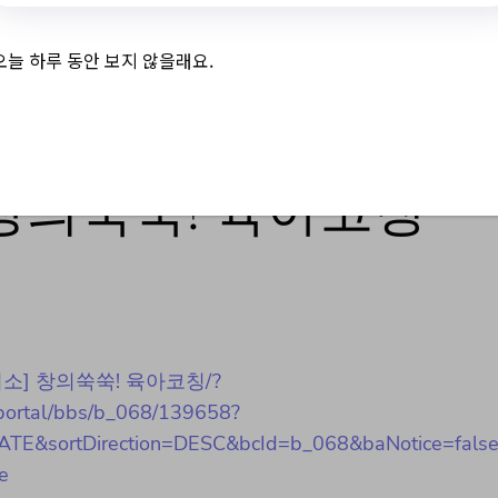
e
오늘 하루 동안 보지 않을래요.
창의쑥쑥! 육아코칭
일보건지소] 창의쑥쑥! 육아코칭/?
portal/bbs/b_068/139658?
TE&sortDirection=DESC&bcId=b_068&baNotice=fal
e