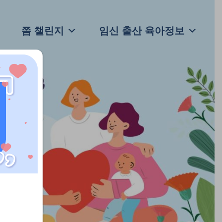
쯤 챌린지
임신 출산 육아정보