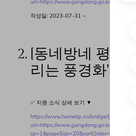
url=https://www.gangdong.go.kr/web/newp
작성일: 2023-07-31 ~
2.
[동네방네 평생학
리는 풍경화' 수
✅ 지원 소식 상세 보기 ▼
https://www.hometip.so/bridge/
url=https://www.gangdong.go.kr/web/new
cp=1&pageSize=20&sortOrder=BA_REGDA