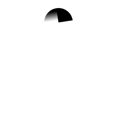
1.
하반기 대이동 평생
교육 수강생 모집
✅ 지원 소식 상세 보기 ▼
https://www.hometip.so/bridge/하반기 대이
동 평생교육 수강생 모집/?
url=https://www.pohang.go.kr/bbs/pohang/
104/711457/artclView
작성일: 2023-07-31 ~
2.
관광기업 역량강화