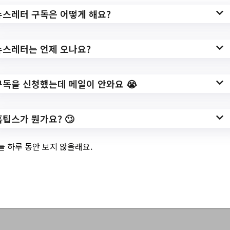
3.
구룡포도서관 여름
뉴스레터 구독은 어떻게 해요?
프로그램 운영 안내
뉴스레터는 언제 오나요?
구독을 신청했는데 메일이 안와요 😭
✅ 지원 소식 상세 보기 ▼
https://www.hometip.so/bridge/구룡포도서
홈팁스가 뭔가요? 🙄
관 여름 프로그램 운영 안내/?
url=https://phlib.pohang.go.kr/phlib/board/i
늘 하루 동안 보지 않을래요.
ndex.do?menu_idx=33&manage_idx=312
작성일: 2023-07-28 ~