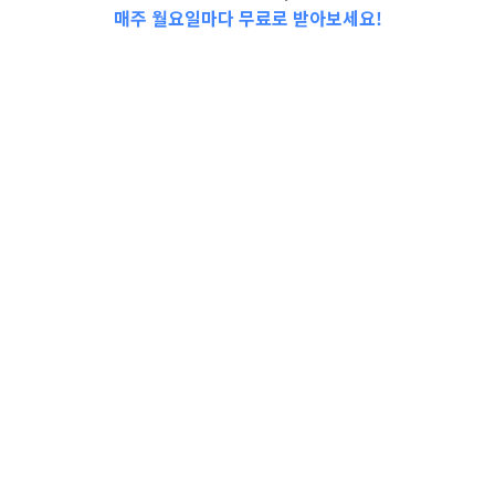
매주 월요일마다 무료로 받아보세요!
📩Top 3 소식❕