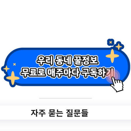
특강 「관광氣UP
DAY」 1회 개최
✅ 지원 소식 상세 보기 ▼
https://www.hometip.so/bridge/관광기업 역
량강화 특강 「관광氣UP DAY」 1회 개최/?
url=https://www.pohang.go.kr/bbs/pohang/
104/711456/artclView
작성일: 2023-07-31 ~
자주 묻는 질문들