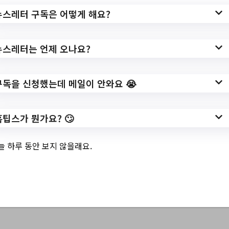
3.
2023년 시흥시 사회
뉴스레터 구독은 어떻게 해요?
조사 조사요원 모집
뉴스레터는 언제 오나요?
공고
구독을 신청했는데 메일이 안와요 😭
✅ 지원 소식 상세 보기 ▼
홈팁스가 뭔가요? 🙄
https://www.hometip.so/bridge/2023년 시
늘 하루 동안 보지 않을래요.
흥시 사회조사 조사요원 모집공고/?
url=https://www.siheung.go.kr/main/saeol/g
osi/list.do?mId=0401040100
작성일: 2023-07-28 ~