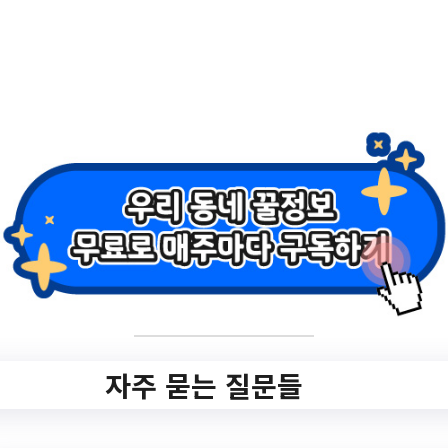
2.
2023년 주민행복 지
원사업(2차) 공고
✅ 지원 소식 상세 보기 ▼
https://www.hometip.so/bridge/2023년 주
민행복 지원사업(2차) 공고/?
url=https://www.siheung.go.kr/main/saeol/g
osi/list.do?mId=0401040100
작성일: 2023-07-31 ~
자주 묻는 질문들