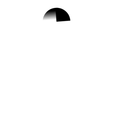
1.
2023년 8월 "희망저
축계좌Ⅰ·Ⅱ" 신규
가입자 모집
✅ 지원 소식 상세 보기 ▼
https://www.hometip.so/bridge/2023년 8
월 "희망저축계좌Ⅰ·Ⅱ" 신규 가입자 모집/?
url=https://www.siheung.go.kr/main/bbs/lis
t.do?ptIdx=46&mId=0401010000
작성일: 2023-07-31 ~