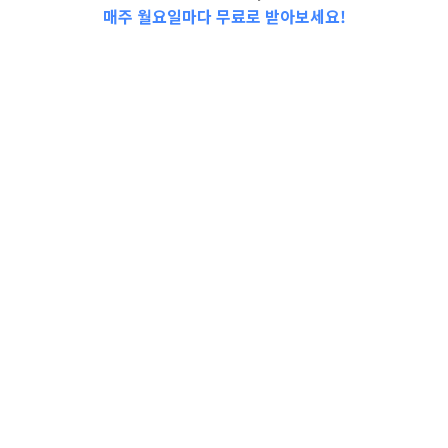
매주 월요일마다 무료로 받아보세요!
📩Top 3 소식❕