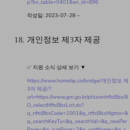
p?bo_table=0401&wr_id=896
작성일: 2023-07-28 ~
18.
개인정보 제3자 제공
✅ 지원 소식 상세 보기 ▼
https://www.hometip.so/bridge/개인정보 제
3자 제공/?
url=https://www.gm.go.kr/pt/user/nftcBbs/B
D_selectNftcBbsList.do?
q_nftcBbsCode=1001&q_nftcBbsMgtno=&
q_searchKeyTy=&q_searchVal=&q_rowPer
Page=&q_currPage=2&q_sortName=&q_s