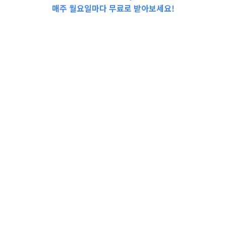
매주 월요일마다 무료로 받아보세요!
📩Top 3 소식❕