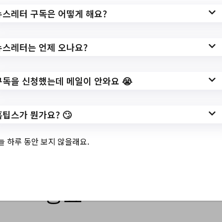
q_bbsCode=2032&q_bbscttSn=2023073
뉴스레터 구독은 어떻게 해요?
1131316068
뉴스레터는 언제 오나요?
작성일: 2023-07-31 ~
구독을 신청했는데 메일이 안와요 😭
3.
2023년 8월 광명시
홈팁스가 뭔가요? 🙄
민체육관 실내경기
늘 하루 동안 보지 않을래요.
장 수시 배드민턴/
배구/ 농구 운영 일
정표