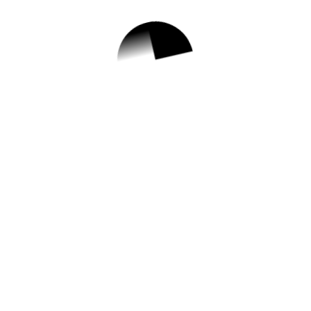
1.
가족돌봄청년지원
사업 안내
✅ 지원 소식 상세 보기 ▼
https://www.hometip.so/bridge/가족돌봄청
년지원사업 안내/?
url=https://www.gm.go.kr/pt/user/bbs/BD_s
electBbs.do?
q_bbsCode=2032&q_bbscttSn=2023073
1181825904
작성일: 2023-07-31 ~