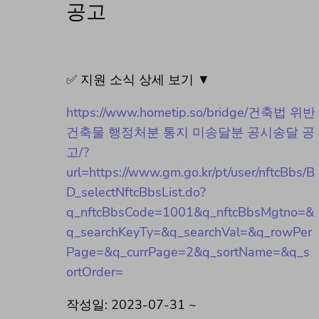
공고
✅ 지원 소식 상세 보기 ▼
https://www.hometip.so/bridge/건축법 위반
건축물 행정처분 통지 미송달분 공시송달 공
고/?
url=https://www.gm.go.kr/pt/user/nftcBbs/B
D_selectNftcBbsList.do?
q_nftcBbsCode=1001&q_nftcBbsMgtno=&
q_searchKeyTy=&q_searchVal=&q_rowPer
Page=&q_currPage=2&q_sortName=&q_s
ortOrder=
작성일: 2023-07-31 ~