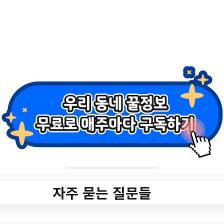
2.
『스피돔 챌린지 페
스트 '23』과 함께하
는 녹색나눔장터 판
매참여자 모집 안내
✅ 지원 소식 상세 보기 ▼
https://www.hometip.so/bridge/『스피돔 챌
린지 페스트 '23』과 함께하는 녹색나눔장
자주 묻는 질문들
터 판매참여자 모집 안내/?
url=https://www.gm.go.kr/pt/user/bbs/BD_s
electBbs.do?