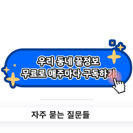
prc=view&n=16&searchWrd=&searchCnd=
&last_date=&first_date=&pg=1
작성일: 2023-07-26 ~
2.
고래문화마을 마술
원데이 클래스
✅ 지원 소식 상세 보기 ▼
자주 묻는 질문들
https://www.hometip.so/bridge/고래문화마
을 마술 원데이 클래스/?