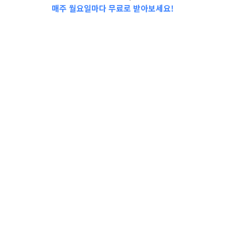
매주 월요일마다 무료로 받아보세요!
📩Top 3 소식❕