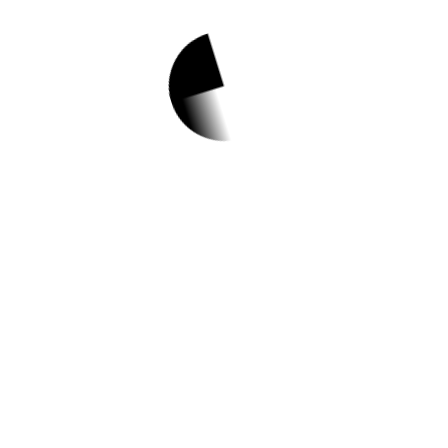
1.
새미골 문화예술아
카데미 스마트폰 수
업 <똑똑! 스마트폰
활용기> 수강생 모
집
✅ 지원 소식 상세 보기 ▼
https://www.hometip.so/bridge/새미골 문화
예술아카데미 스마트폰 수업 <똑똑! 스마트
폰 활용기> 수강생 모집/?
url=https://www.uwcf.or.kr/namguart/comm
unity/notice?