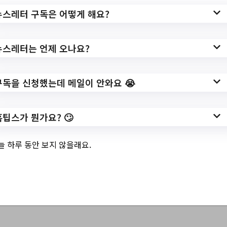
url=https://www.whalecity.kr/bbs/boardList
뉴스레터 구독은 어떻게 해요?
View.do;jsessionid=2C0317BD18841E96
34CC891F7F461C66;jsessionid=2C0317
뉴스레터는 언제 오나요?
BD18841E9634CC891F7F461C66?
classId=NOTICE
구독을 신청했는데 메일이 안와요 😭
작성일: 2023-07-25 ~
홈팁스가 뭔가요? 🙄
3.
2023년 야음장생포
늘 하루 동안 보지 않을래요.
동 민원안내 자원봉
사자 모집 공고