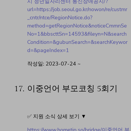
시 청년일자리센터 통신장애공지/?
url=https://job.seoul.go.kr/nowon/re/custmr
_cntr/ntce/RegionNotice.do?
method=getRegionNotice&noticeCmmnSe
No=1&bbscttSn=14593&fileyn=N&search
Condition=&gubunSearch=&searchKeywor
d=&pageIndex=1
작성일: 2023-07-24 ~
17.
이중언어 부모코칭 5회기
✅ 지원 소식 상세 보기 ▼
https://www.hometip.so/bridge/이중언어 부