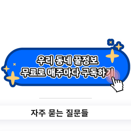
D_selectBbs.do?
q_bbsCode=1001&q_bbscttSn=2023072
6150110932
작성일: 2023-07-26 ~
2.
2023 노원청년정책
아카데미 4기 모집
✅ 지원 소식 상세 보기 ▼
자주 묻는 질문들
https://www.hometip.so/bridge/2023 노원
청년정책아카데미 4기 모집/?