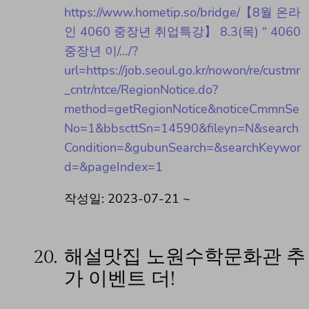
https://www.hometip.so/bridge/【8월 온라
인 4060 중장년 취업특강】 8.3(목) “ 4060
중장년 이/…/?
url=https://job.seoul.go.kr/nowon/re/custmr
_cntr/ntce/RegionNotice.do?
method=getRegionNotice&noticeCmmnSe
No=1&bbscttSn=14590&fileyn=N&search
Condition=&gubunSearch=&searchKeywor
d=&pageIndex=1
작성일: 2023-07-21 ~
20.
해설맛집 노원수학문화관 추
가 이벤트 더!