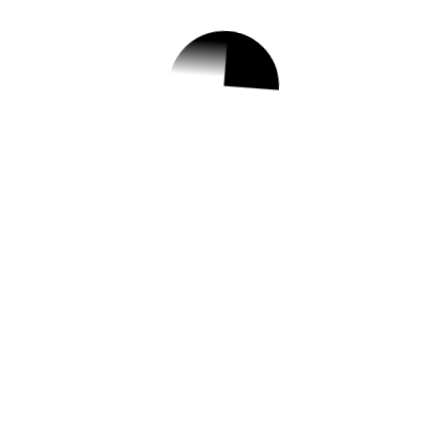
1.
빅데이터 전문가 [데
이터 액티비스트 양
성] 무료 교육생 모
집
✅ 지원 소식 상세 보기 ▼
https://www.hometip.so/bridge/빅데이터 전
문가 [데이터 액티비스트 양성] 무료 교육생
모집/?
url=https://www.nowon.kr/www/user/bbs/B