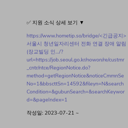
✅ 지원 소식 상세 보기 ▼
https://www.hometip.so/bridge/<긴급공지>
서울시 청년일자리센터 전화 연결 장애 알림
(장교빌딩 인…/?
url=https://job.seoul.go.kr/nowon/re/custmr
_cntr/ntce/RegionNotice.do?
method=getRegionNotice&noticeCmmnSe
No=1&bbscttSn=14592&fileyn=N&search
Condition=&gubunSearch=&searchKeywor
d=&pageIndex=1
작성일: 2023-07-21 ~