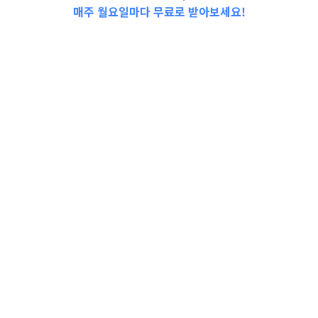
매주 월요일마다 무료로 받아보세요!
📩Top 3 소식❕