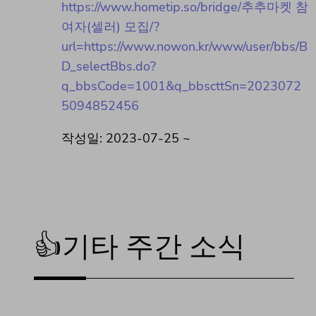
https://www.hometip.so/bridge/추추마켓 참
여자(셀러) 모집/?
url=https://www.nowon.kr/www/user/bbs/B
D_selectBbs.do?
q_bbsCode=1001&q_bbscttSn=2023072
5094852456
작성일: 2023-07-25 ~
👍기타 주간 소식