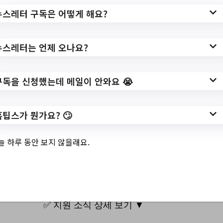
url=https://www.nowon.kr/health/user/bbs/
뉴스레터 구독은 어떻게 해요?
BD_selectBbs.do?
q_bbsCode=1001&q_bbscttSn=2023072
뉴스레터는 언제 오나요?
5082226399
작성일: 2023-07-25 ~
구독을 신청했는데 메일이 안와요 😭
홈팁스가 뭔가요? 🙄
3.
추추마켓 참여자(셀
늘 하루 동안 보지 않을래요.
러) 모집
✅ 지원 소식 상세 보기 ▼