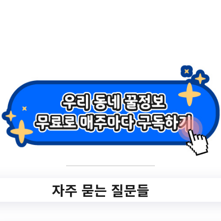
2.
행복한가족프로그
램 *싱글라이프* 청
년1인가구 재무교
육
✅ 지원 소식 상세 보기 ▼
https://www.hometip.so/bridge/행복한가족
프로그램 *싱글라이프* 청년1인가구 재무교
자주 묻는 질문들
육/?
url=https://ansan.familynet.or.kr/center/lay1