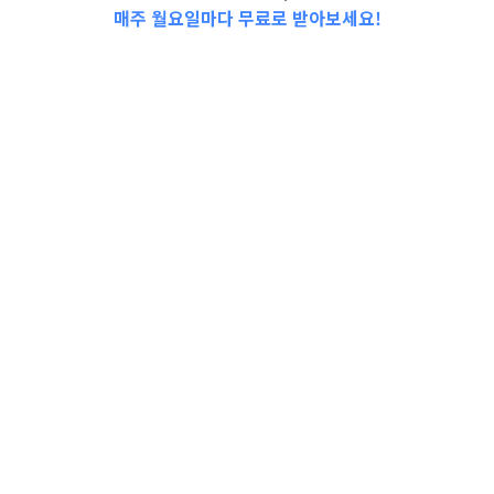
매주 월요일마다 무료로 받아보세요!
📩Top 3 소식❕