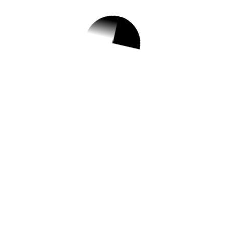
1.
[기타교육] [도서관]
아빠와 함께하는 1
박 2일 독서캠프
✅ 지원 소식 상세 보기 ▼
https://www.hometip.so/bridge/[기타교육]
[도서관] 아빠와 함께하는 1박 2일 독서캠
프/?
url=https://lll.ansan.go.kr/web/cop/norEduLi
st.do
작성일: 2023-07-26 ~ 2023-08-11