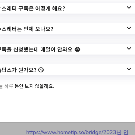
/program/S295T322C449/receipt/view.do?
뉴스레터 구독은 어떻게 해요?
seq=166981
작성일: 2023-07-26 ~ 2023-08-13
뉴스레터는 언제 오나요?
구독을 신청했는데 메일이 안와요 😭
3.
2023년 안산시 사회
홈팁스가 뭔가요? 🙄
조사 조사요원 모집
공고
늘 하루 동안 보지 않을래요.
✅ 지원 소식 상세 보기 ▼
https://www.hometip.so/bridge/2023년 안