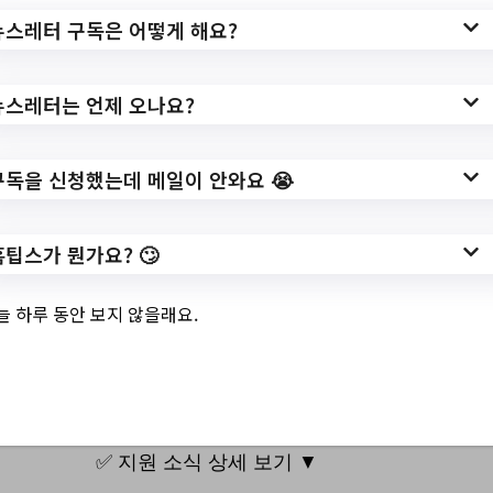
cheon/ex/bbs/List.do?cbIdx=254
뉴스레터 구독은 어떻게 해요?
작성일: 2023-07-21 ~
뉴스레터는 언제 오나요?
구독을 신청했는데 메일이 안와요 😭
3.
평생학습관 8~9월
(방학특강 포함) 4차
홈팁스가 뭔가요? 🙄
산업 프로그램 수강
늘 하루 동안 보지 않을래요.
생 모집
✅ 지원 소식 상세 보기 ▼