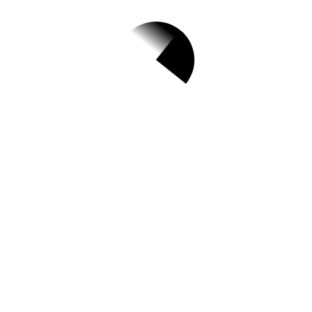
1.
[양천센터] 장난감도
서관 8월 이벤트 안
내
✅ 지원 소식 상세 보기 ▼
https://www.hometip.so/bridge/[양천센터]
장난감도서관 8월 이벤트 안내/?
url=https://www.ychccic.or.kr/community/ev
ent.php?
act=vw&bid=42&id=&s_type=&s_keyword
=&s_hide=&s_cate=&idx=16113&page=1