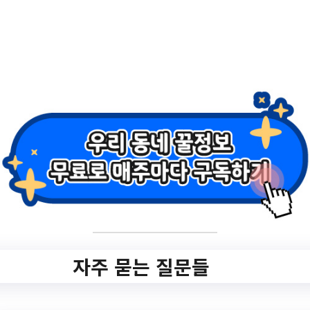
작성일: 2023-07-24 ~
2.
2023년 하반기 희망
의 집수리 사업 신청
안내
✅ 지원 소식 상세 보기 ▼
자주 묻는 질문들
https://www.hometip.so/bridge/2023년 하
반기 희망의 집수리 사업 신청 안내/?
url=https://www.yangcheon.go.kr/site/yang