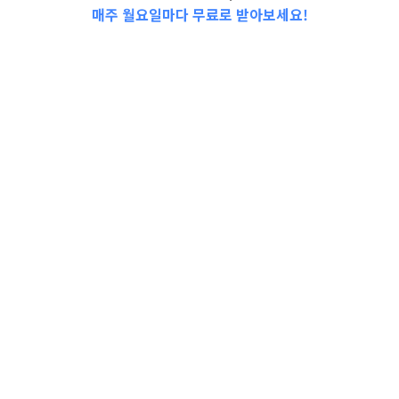
매주 월요일마다 무료로 받아보세요!
📩Top 3 소식❕