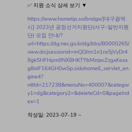
✅ 지원 소식 상세 보기 ▼
https://www.hometip.so/bridge/[대구광역
시] 2023년 공정선거지원단(서구-일반지원
단) 모집 안내/?
url=https://dg.nec.go.kr/dg/bbs/B0000265/
view.do;jsessionid=mQDJnn1n1ceSjVyDr4
9gkSHFHpm9NXBHKTYbMzrjecZzgxKexx
g8oIF164GH0wSp.sidohome6_servlet_en
gine4?
nttId=217238&menuNo=400007&categor
y1=dg&category2=&deleteCd=0&pageInd
ex=1
작성일: 2023-07-19 ~