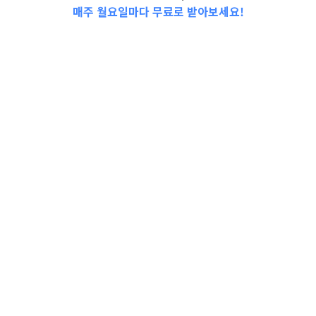
매주 월요일마다 무료로 받아보세요!
📩Top 3 소식❕