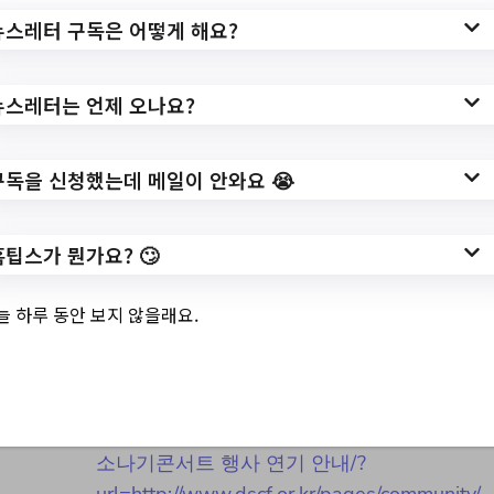
url=https://www.mss.go.kr/site/daegu/ex/b
뉴스레터 구독은 어떻게 해요?
bs/List.do?cbIdx=253#view
작성일: 2023-07-21 ~
뉴스레터는 언제 오나요?
구독을 신청했는데 메일이 안와요 😭
3.
공지 2023 소나기콘
홈팁스가 뭔가요? 🙄
서트 행사 연기 안내
늘 하루 동안 보지 않을래요.
✅ 지원 소식 상세 보기 ▼
https://www.hometip.so/bridge/공지 2023
소나기콘서트 행사 연기 안내/?