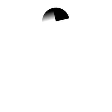
1.
2023년도 대구도시
개발공사 신입사원
채용공고
✅ 지원 소식 상세 보기 ▼
https://www.hometip.so/bridge/2023년도
대구도시개발공사 신입사원 채용공고/?
url=https://www.dudc.or.kr/customer/hiring/
7233?currentPage=1
작성일: 2023-07-24 ~