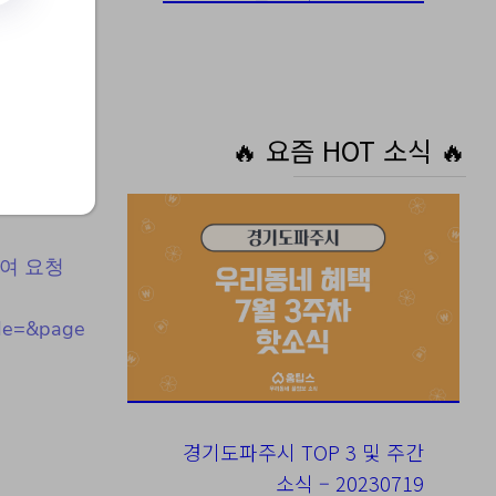
위한
🔥 요즘 HOT 소식 🔥
부여 요청
de=&page
경기도파주시 TOP 3 및 주간
소식 – 20230719