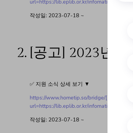
url=https://lib.eplib.or.kr/infomation/no
작성일: 2023-07-18 ~
2.
[공고] 2023년 
✅ 지원 소식 상세 보기 ▼
https://www.hometip.so/bridge/[공고]
url=https://lib.eplib.or.kr/infomation/no
작성일: 2023-07-18 ~