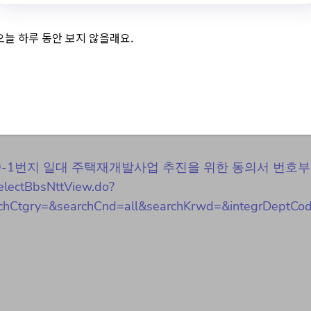
 일대 주택재개발사업 추진을 
오늘 하루 동안 보지 않을래요.
구역 공개
/불광2동 359-1번지 일대 주택재개발사업 추진을 위한 동의서 번호
lectBbsNttView.do?
hCtgry=&searchCnd=all&searchKrwd=&integrDeptCo