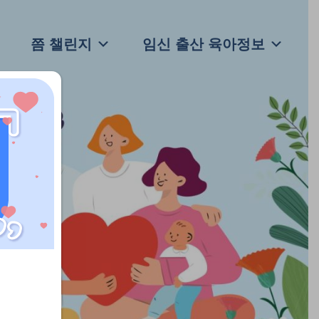
쯤 챌린지
임신 출산 육아정보