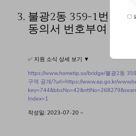
3.
불광2동 359-1번지
동의서 번호부여 요청 
✅ 지원 소식 상세 보기 ▼
https://www.hometip.so/bridge
구역 공개/?url=https://www.ep.go.kr/www/se
key=744&bbsNo=42&nttNo=268279&searc
Index=1
작성일: 2023-07-20 ~