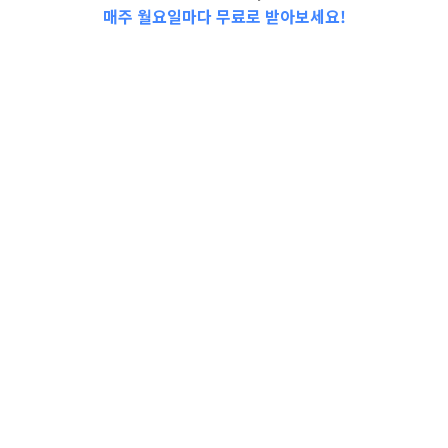
매주 월요일마다 무료로 받아보세요!
📩Top 3 소식❕