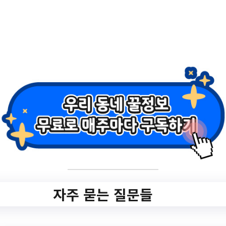
eyword=&searchFile=&subContents=&mpa
rt=&part=&item=
작성일: 2023-07-20 ~
2.
2023년 학교텃밭 강
사 양성 교육 참여자
모집
자주 묻는 질문들
✅ 지원 소식 상세 보기 ▼
https://www.hometip.so/bridge/2023년 학