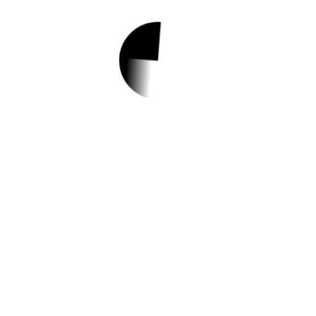
1.
2023년 도시농업 전
문가 양성 교육 참가
자 모집
✅ 지원 소식 상세 보기 ▼
https://www.hometip.so/bridge/2023년 도
시농업 전문가 양성 교육 참가자 모집/?
url=https://www.gangbuk.go.kr/www/boar
dView.do?
post=1217744&page=1&boardSeq=41&k
ey=285&category=&searchType=&searchK