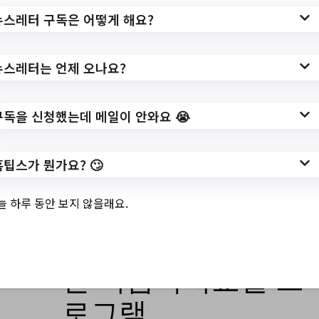
교텃밭 강사 양성 교육 참여자 모집/?
뉴스레터 구독은 어떻게 해요?
url=https://www.gangbuk.go.kr/www/boar
dView.do?
뉴스레터는 언제 오나요?
post=1217742&page=1&boardSeq=41&k
ey=285&category=&searchType=&searchK
eyword=&searchFile=&subContents=&mpa
구독을 신청했는데 메일이 안와요 😭
rt=&part=&item=
홈팁스가 뭔가요? 🙄
작성일: 2023-07-20 ~
늘 하루 동안 보지 않을래요.
3.
송중문화정보도서
관 여름독서교실 프
로그램