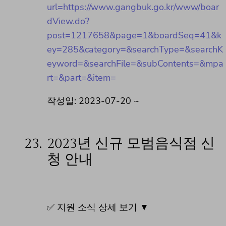
url=https://www.gangbuk.go.kr/www/boar
dView.do?
post=1217658&page=1&boardSeq=41&k
ey=285&category=&searchType=&searchK
eyword=&searchFile=&subContents=&mpa
rt=&part=&item=
작성일: 2023-07-20 ~
23.
2023년 신규 모범음식점 신
청 안내
✅ 지원 소식 상세 보기 ▼