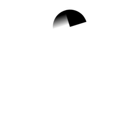
1.
[기록 입문클래스]
우리 동네를 그림으
로 기록하는 <도전!
꾸러기 마을기록단
>
✅ 지원 소식 상세 보기 ▼
https://www.hometip.so/bridge/[기록 입문
클래스] 우리 동네를 그림으로 기록하는 <도
전! 꾸러기 마을기록단>/?