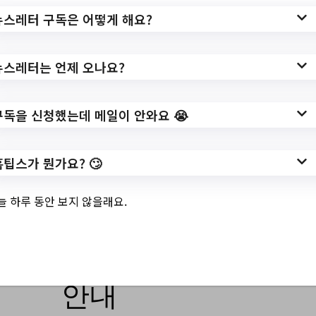
뉴스레터 구독은 어떻게 해요?
https://www.hometip.so/bridge/[영등포생
각공장도서관] 2023 여름 프로그램 안내/?
url=https://www.ydp.go.kr/www/selectBbs
뉴스레터는 언제 오나요?
NttView.do?
bbsNo=40&nttNo=374484&&pageUnit=1
구독을 신청했는데 메일이 안와요 😭
0&key=2848&pageIndex=1
작성일: 2023-07-17 ~
홈팁스가 뭔가요? 🙄
늘 하루 동안 보지 않을래요.
3.
[제2스포츠센터] 8
월 문화강좌 모집
안내