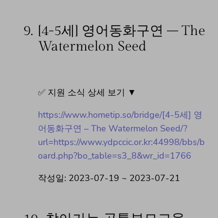
9.
[4-5세] 영어동화구연 – The
Watermelon Seed
✅ 지원 소식 상세 보기 ▼
https://www.hometip.so/bridge/[4-5세] 영
어동화구연 – The Watermelon Seed/?
url=https://www.ydpccic.or.kr:44998/bbs/b
oard.php?bo_table=s3_8&wr_id=1766
작성일: 2023-07-19 ~ 2023-07-21