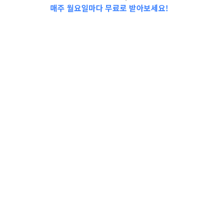
매주 월요일마다 무료로 받아보세요!
📩Top 3 소식❕