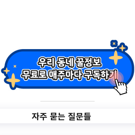
url=https://www.ydplib.or.kr/intro/menu/10
020/program/30012/lectureList.do#javascr
ipt
작성일: 2023-07-18 ~ 2023-08-01
2.
[영등포생각공장도
서관] 2023 여름 프
로그램 안내
자주 묻는 질문들
✅ 지원 소식 상세 보기 ▼