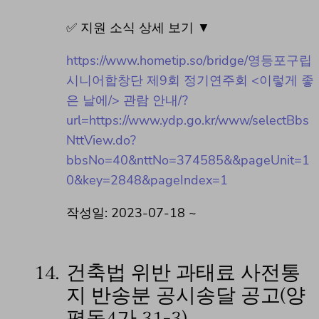
✅ 지원 소식 상세 보기 ▼
https://www.hometip.so/bridge/영등포구립
시니어합창단 제9회 정기연주회 <이렇게 좋
은 날에/> 관람 안내/?
url=https://www.ydp.go.kr/www/selectBbs
NttView.do?
bbsNo=40&nttNo=374585&&pageUnit=1
0&key=2848&pageIndex=1
작성일: 2023-07-18 ~
14.
건축법 위반 과태료 사전통
지 반송분 공시송달 공고(양
평동4가 31-3)