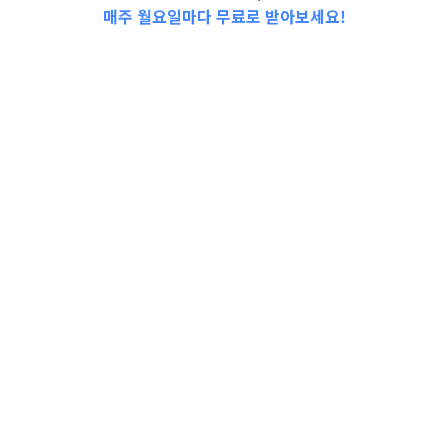
매주 월요일마다 무료로 받아보세요!
📩Top 3 소식❕