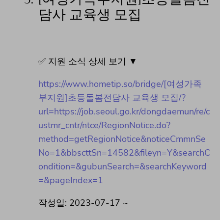
담사 교육생 모집
✅ 지원 소식 상세 보기 ▼
https://www.hometip.so/bridge/[여성가족
부지원]초등돌봄전담사 교육생 모집/?
url=https://job.seoul.go.kr/dongdaemun/re/c
ustmr_cntr/ntce/RegionNotice.do?
method=getRegionNotice&noticeCmmnSe
No=1&bbscttSn=14582&fileyn=Y&searchC
ondition=&gubunSearch=&searchKeyword
=&pageIndex=1
작성일: 2023-07-17 ~