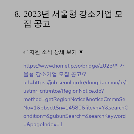
8.
2023년 서울형 강소기업 모
집 공고
✅ 지원 소식 상세 보기 ▼
https://www.hometip.so/bridge/2023년 서
울형 강소기업 모집 공고/?
url=https://job.seoul.go.kr/dongdaemun/re/c
ustmr_cntr/ntce/RegionNotice.do?
method=getRegionNotice&noticeCmmnSe
No=1&bbscttSn=14580&fileyn=Y&searchC
ondition=&gubunSearch=&searchKeyword
=&pageIndex=1