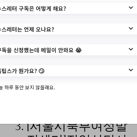
https://www.hometip.so/bridge/[한국관광
뉴스레터 구독은 어떻게 해요?
공사 관광일자리센터] 2023년 관광기업 채
용매칭데이(with 호텔업…/?
url=https://job.seoul.go.kr/dongdaemun/re/c
뉴스레터는 언제 오나요?
ustmr_cntr/ntce/RegionNotice.do?
method=getRegionNotice&noticeCmmnSe
구독을 신청했는데 메일이 안와요 😭
No=1&bbscttSn=14584&fileyn=Y&searchC
ondition=&gubunSearch=&searchKeyword
홈팁스가 뭔가요? 🙄
=&pageIndex=1
작성일: 2023-07-17 ~
늘 하루 동안 보지 않을래요.
3.
[서울시북부여성발