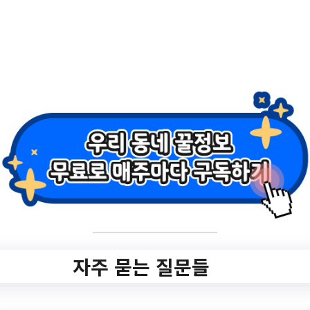
1/program/S295T322C449/receipt/view.do
?seq=166823
작성일: 2023-07-18 ~ 2023-08-15
2.
[한국관광공사 관광
일자리센터] 2023년
관광기업 채용매칭
데이(with 호텔업…
자주 묻는 질문들
✅ 지원 소식 상세 보기 ▼