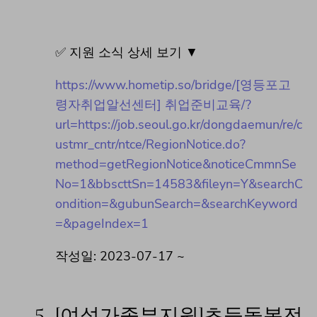
✅ 지원 소식 상세 보기 ▼
https://www.hometip.so/bridge/[영등포고
령자취업알선센터] 취업준비교육/?
url=https://job.seoul.go.kr/dongdaemun/re/c
ustmr_cntr/ntce/RegionNotice.do?
method=getRegionNotice&noticeCmmnSe
No=1&bbscttSn=14583&fileyn=Y&searchC
ondition=&gubunSearch=&searchKeyword
=&pageIndex=1
작성일: 2023-07-17 ~
5.
[여성가족부지원]초등돌봄전