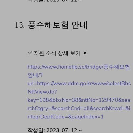
13.
풍수해보험 안내
✅ 지원 소식 상세 보기 ▼
https://www.hometip.so/bridge/풍수해보험
안내/?
url=https://www.ddm.go.kr/www/selectBbs
NttView.do?
key=198&bbsNo=38&nttNo=129470&sea
rchCtgry=&searchCnd=all&searchKrwd=&i
ntegrDeptCode=&pageIndex=1
작성일: 2023-07-12 ~