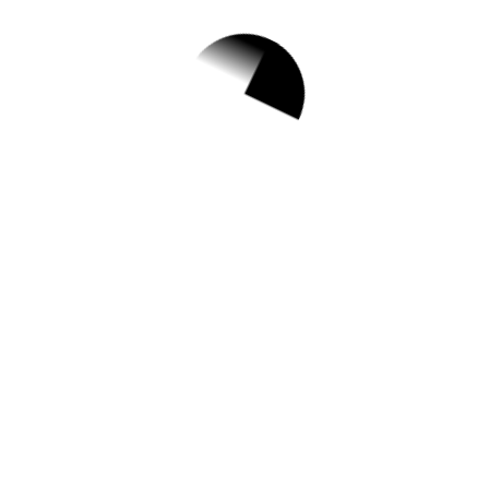
1.
[지역공동] 8월 가족
사랑의 날 <가족 국
악인형극 "연희도깨
비" 공연 관람>
✅ 지원 소식 상세 보기 ▼
https://www.hometip.so/bridge/[지역공동]
8월 가족사랑의 날 <가족 국악인형극 "연희
도깨비" 공연 관람>/?
url=https://ddmhfc.familynet.or.kr/center/lay