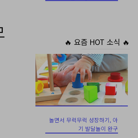
모
🔥 요즘 HOT 소식 🔥
놀면서 무럭무럭 성장하기, 아
기 발달놀이 완구