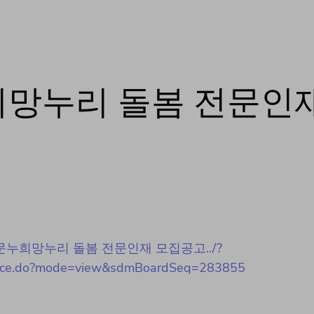
희망누리 돌봄 전문인
[채용]서대문누희망누리 돌봄 전문인재 모집공고../?
y/notice.do?mode=view&sdmBoardSeq=283855