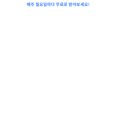
매주 월요일마다 무료로 받아보세요!
📩Top 3 소식❕