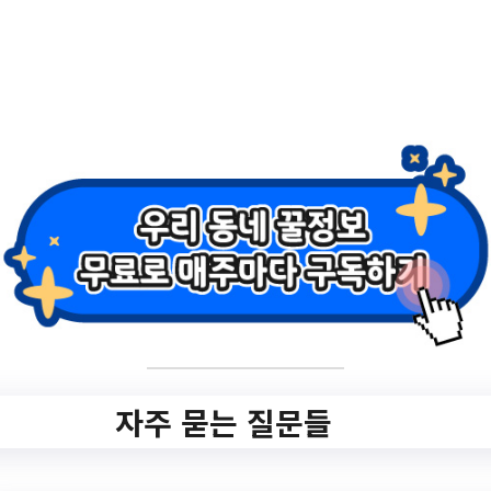
작성일: 2023-07-10 ~
2.
2023년도 양주시
「Yangju English
Town」 여름영어회
화캠프 참가자모집
✅ 지원 소식 상세 보기 ▼
자주 묻는 질문들
https://www.hometip.so/bridge/2023년도
양주시 「Yangju English Town」 여름영어