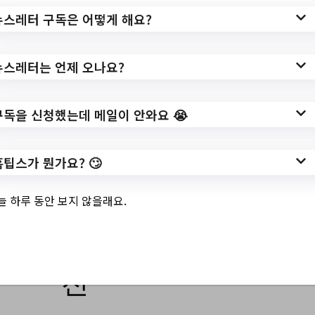
회화캠프 참가자모집/?
뉴스레터 구독은 어떻게 해요?
url=https://www.yangju.go.kr/www/selectB
bsNttView.do?
뉴스레터는 언제 오나요?
key=203&bbsNo=14&nttNo=170236&sea
rchCtgry=&searchCnd=all&searchKrwd=&
pageIndex=1&integrDeptCode=
구독을 신청했는데 메일이 안와요 😭
작성일: 2023-07-10 ~ 2023-07-21
홈팁스가 뭔가요? 🙄
늘 하루 동안 보지 않을래요.
3.
[공모] 놀이를 통한
자녀성장 수기 공모
전