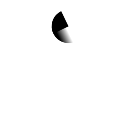
1.
[한국사회보장정보
원] 웹진 아이사랑
발간 및 이벤트 안내
✅ 지원 소식 상세 보기 ▼
https://www.hometip.so/bridge/[한국사회
보장정보원] 웹진 아이사랑 발간 및 이벤트
안내/?
url=https://www.yjscic.or.kr/board/view.asp
?
sn=1640&page=1&search=&SearchString
=&BoardID=0007&Cate=