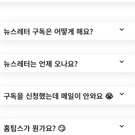
048/bbs/20001/bbsPostList.do#javascript
뉴스레터 구독은 어떻게 해요?
수정구보건소 신체활동
뉴스레터는 언제 오나요?
구독을 신청했는데 메일이 안와요 😭
2023 하반기 수정구보건소 신체활동 운동교실 안내/?
1001402/30328/bbsList.do#344002
홈팁스가 뭔가요? 🙄