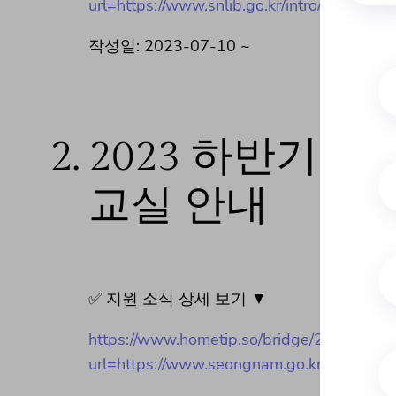
url=https://www.snlib.go.kr/intro/menu/10
작성일: 2023-07-10 ~
2.
2023 하반기 
교실 안내
✅ 지원 소식 상세 보기 ▼
https://www.hometip.so/bridge/
url=https://www.seongnam.go.kr/health/