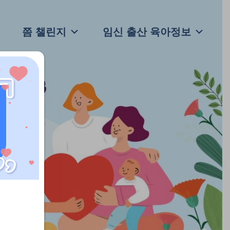
쯤 챌린지
임신 출산 육아정보