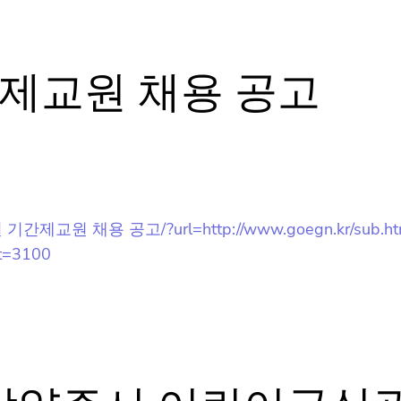
기간제교원 채용 공고
뉴스레터 구독은 어떻게 해요?
뉴스레터는 언제 오나요?
8월 기간제교원 채용 공고/?url=http://www.goegn.kr/sub.ht
t=3100
구독을 신청했는데 메일이 안와요 😭
홈팁스가 뭔가요? 🙄
 남양주시 어린이급식