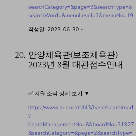
searchCategory=&page=2&searchType=&
searchWord=&menuLevel=2&menuNo=19
작성일: 2023-06-30 ~
20.
안양체육관(보조체육관)
2023년 8월 대관접수안내
✅ 지원 소식 상세 보기 ▼
https://www.auc.or.kr:443/base/board/read
?
boardManagementNo=8&boardNo=31927
&searchCategory=&page=2&searchType=