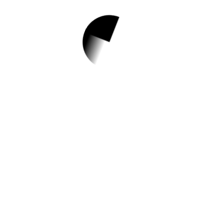
1.
예비부모를 위한 손
바느질 태교 부모교
육
✅ 지원 소식 상세 보기 ▼
https://www.aycteducare.go.kr/m3/prt_teac
her6_view.asp?sn=3214&play_area=A
작성일: 2023-07-04 ~ 2023-07-21
2.
2023년 청년 직장