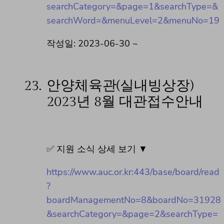
searchCategory=&page=1&searchType=&
searchWord=&menuLevel=2&menuNo=19
작성일: 2023-06-30 ~
23.
안양체육관(실내빙상장)
2023년 8월 대관접수안내
✅ 지원 소식 상세 보기 ▼
https://www.auc.or.kr:443/base/board/read
?
boardManagementNo=8&boardNo=31928
&searchCategory=&page=2&searchType=