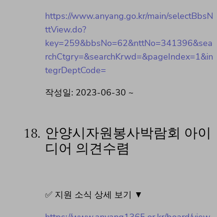
https://www.anyang.go.kr/main/selectBbsN
ttView.do?
key=259&bbsNo=62&nttNo=341396&sea
rchCtgry=&searchKrwd=&pageIndex=1&in
tegrDeptCode=
작성일: 2023-06-30 ~
18.
안양시자원봉사박람회 아이
디어 의견수렴
✅ 지원 소식 상세 보기 ▼
https://www.anyang1365.or.kr/board/view.