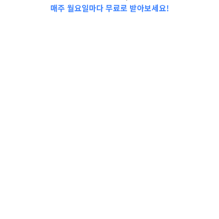
매주 월요일마다 무료로 받아보세요!
📩Top 3 소식❕