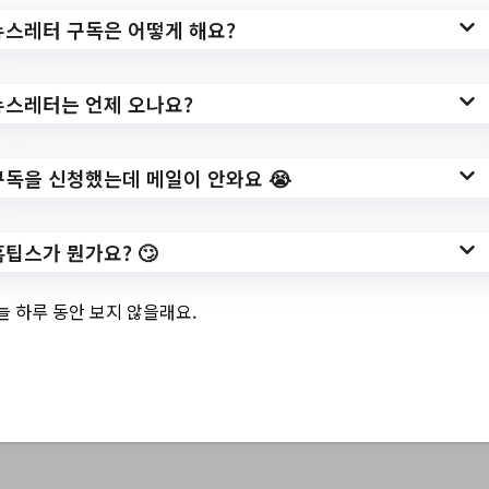
여름방학 특강 안내
뉴스레터 구독은 어떻게 해요?
뉴스레터는 언제 오나요?
✅ 지원 소식 상세 보기 ▼
구독을 신청했는데 메일이 안와요 😭
https://www.auc.or.kr:443/base/board/read
?
홈팁스가 뭔가요? 🙄
boardManagementNo=8&boardNo=31943
&searchCategory=&page=2&searchType=
늘 하루 동안 보지 않을래요.
&searchWord=&menuLevel=2&menuNo=1
1
작성일: 2023-07-03 ~