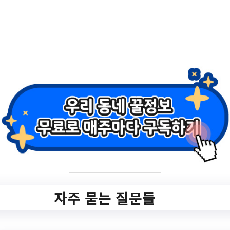
2.
별빛도서관 행복한
독서프로그램 <어
린이 글쓰기 파자마
캠프> * 참가할 어린
이 아이디로 접수하
세요~
✅ 지원 소식 상세 보기 ▼
자주 묻는 질문들
https://lib.nyj.go.kr/intro/menu/11159/progr
am/30026/lectureList.do#javascript