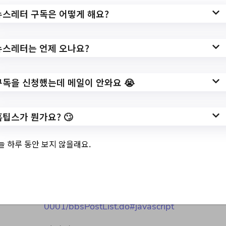
뉴스레터 구독은 어떻게 해요?
작성일: 2023-07-04 ~ 2023-07-25
뉴스레터는 언제 오나요?
3.
오남도서관 여름방
구독을 신청했는데 메일이 안와요 😭
학 프로그램 수강생
모집
홈팁스가 뭔가요? 🙄
늘 하루 동안 보지 않을래요.
✅ 지원 소식 상세 보기 ▼
https://lib.nyj.go.kr/intro/menu/10024/bbs/2
0001/bbsPostList.do#javascript