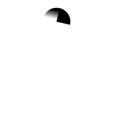
1.
별빛도서관 여름 기
획전 연계 프로그램
: 미술가와의 만남
및 작업 체험
✅ 지원 소식 상세 보기 ▼
https://lib.nyj.go.kr/intro/menu/11159/progr
am/30026/lectureList.do#javascript
작성일: 2023-07-04 ~ 2023-07-10