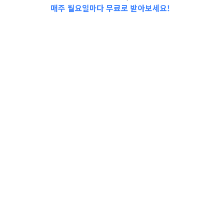
매주 월요일마다 무료로 받아보세요!
📩Top 3 소식❕