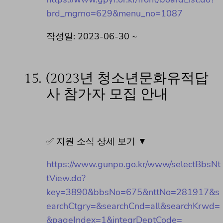
brd_mgrno=629&menu_no=1087
작성일: 2023-06-30 ~
15.
(2023년 청소년문화유적답
사 참가자 모집 안내
✅ 지원 소식 상세 보기 ▼
https://www.gunpo.go.kr/www/selectBbsNt
tView.do?
key=3890&bbsNo=675&nttNo=281917&s
earchCtgry=&searchCnd=all&searchKrwd=
&pageIndex=1&integrDeptCode=