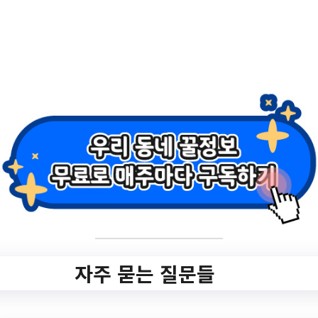
2.
2023년 소셜벤처 경
연대회 안내
✅ 지원 소식 상세 보기 ▼
https://www.gunpo.go.kr/www/selectBbsNt
tView.do?
key=3890&bbsNo=675&nttNo=281978&s
earchCtgry=&searchCnd=all&searchKrwd=
&pageIndex=1&integrDeptCode=
자주 묻는 질문들
작성일: 2023-07-03 ~