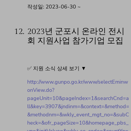
작성일: 2023-06-30 ~
12.
2023년 군포시 온라인 전시
회 지원사업 참가기업 모집
✅ 지원 소식 상세 보기 ▼
http://www.gunpo.go.kr/www/selectEminw
onView.do?
pageUnit=10&pageIndex=1&searchCnd=a
ll&key=3907&jndinm=&context=&method=
&methodnm=&wkly_event_mgt_no=&subC
heck=&ofr_pageSize=10&homepage_pbs_