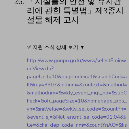
26.
「시설물의 안전 및 유지관
리에 관한 특별법」제3종시
설물 해제 고시
✅ 지원 소식 상세 보기 ▼
http://www.gunpo.go.kr/www/selectEminw
onView.do?
pageUnit=10&pageIndex=1&searchCnd=a
ll&key=3907&jndinm=&context=&method=
&methodnm=&wkly_event_mgt_no=&subC
heck=&ofr_pageSize=10&homepage_pbs_
yn=&initValue=&wkly_se_code=&countYn=
&event_sj=&Not_ancmt_se_code=01,04&ti
tle=&cha_dep_code_nm=&countYnAC=&lis