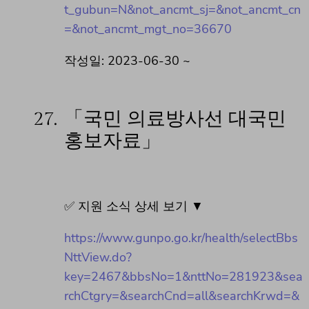
t_gubun=N&not_ancmt_sj=&not_ancmt_cn
=&not_ancmt_mgt_no=36670
작성일: 2023-06-30 ~
27.
「국민 의료방사선 대국민
홍보자료」
✅ 지원 소식 상세 보기 ▼
https://www.gunpo.go.kr/health/selectBbs
NttView.do?
key=2467&bbsNo=1&nttNo=281923&sea
rchCtgry=&searchCnd=all&searchKrwd=&