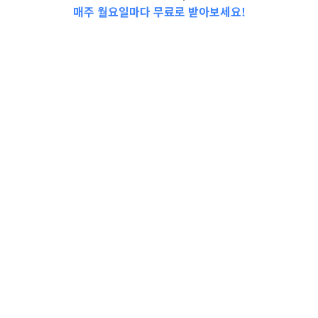
매주 월요일마다 무료로 받아보세요!
📩Top 3 소식❕