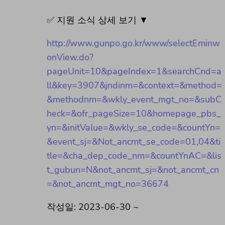
✅ 지원 소식 상세 보기 ▼
http://www.gunpo.go.kr/www/selectEminw
onView.do?
pageUnit=10&pageIndex=1&searchCnd=a
ll&key=3907&jndinm=&context=&method=
&methodnm=&wkly_event_mgt_no=&subC
heck=&ofr_pageSize=10&homepage_pbs_
yn=&initValue=&wkly_se_code=&countYn=
&event_sj=&Not_ancmt_se_code=01,04&ti
tle=&cha_dep_code_nm=&countYnAC=&lis
t_gubun=N&not_ancmt_sj=&not_ancmt_cn
=&not_ancmt_mgt_no=36674
작성일: 2023-06-30 ~