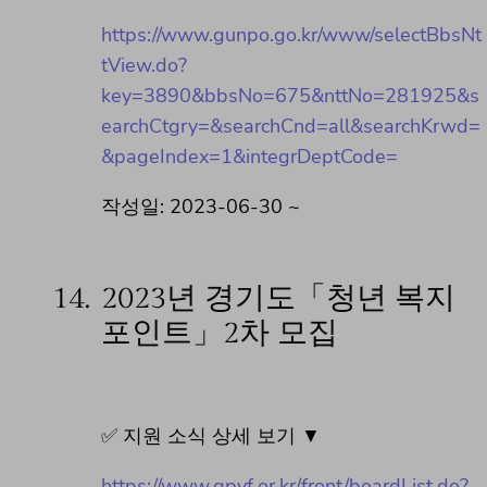
https://www.gunpo.go.kr/www/selectBbsNt
tView.do?
key=3890&bbsNo=675&nttNo=281925&s
earchCtgry=&searchCnd=all&searchKrwd=
&pageIndex=1&integrDeptCode=
작성일: 2023-06-30 ~
14.
2023년 경기도「청년 복지
포인트」2차 모집
✅ 지원 소식 상세 보기 ▼
https://www.gpyf.or.kr/front/boardList.do?