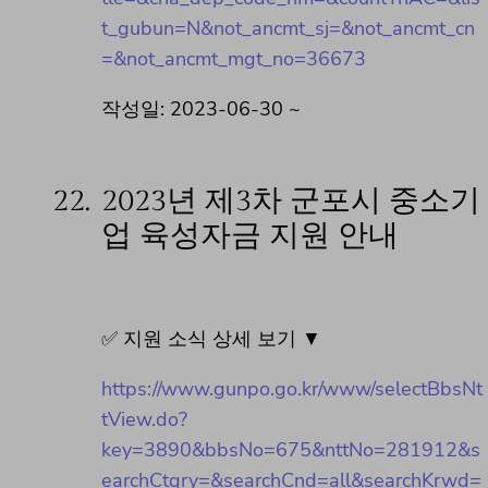
t_gubun=N&not_ancmt_sj=&not_ancmt_cn
=&not_ancmt_mgt_no=36673
작성일: 2023-06-30 ~
22.
2023년 제3차 군포시 중소기
업 육성자금 지원 안내
✅ 지원 소식 상세 보기 ▼
https://www.gunpo.go.kr/www/selectBbsNt
tView.do?
key=3890&bbsNo=675&nttNo=281912&s
earchCtgry=&searchCnd=all&searchKrwd=