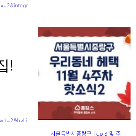
x=2&integr
집!
wd=2&bvLi
서울특별시중랑구 Top 3 및 주