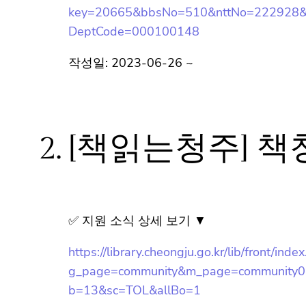
key=20665&bbsNo=510&nttNo=222928&se
DeptCode=000100148
작성일: 2023-06-26 ~
2.
[책읽는청주] 책
✅ 지원 소식 상세 보기 ▼
https://library.cheongju.go.kr/lib/front/inde
g_page=community&m_page=community
b=13&sc=TOL&allBo=1