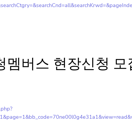
archCtgry=&searchCnd=all&searchKrwd=&pageInde
청멤버스 현장신청 모
x.php?
01&page=1&bb_code=70ne00l0g4e31a1&view=read&