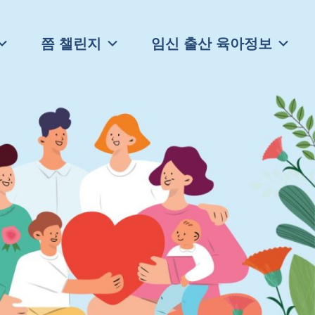
쯤 챌린지
임신 출산 육아정보