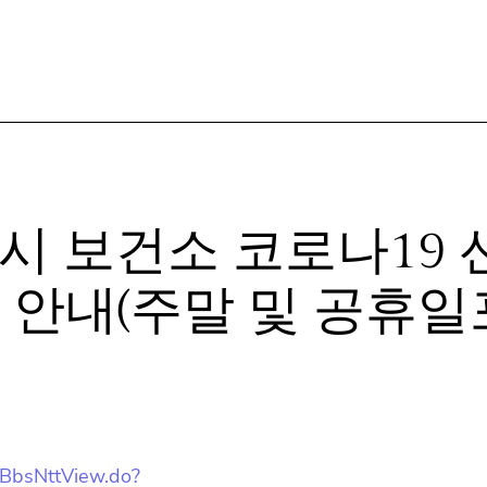
주시 보건소 코로나19
안내(주말 및 공휴일
ctBbsNttView.do?