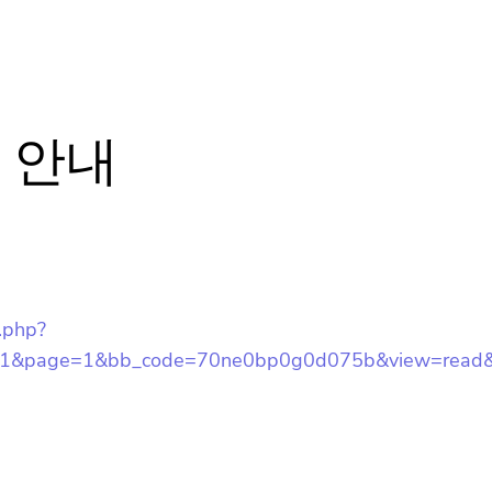
 안내
x.php?
01&page=1&bb_code=70ne0bp0g0d075b&view=read