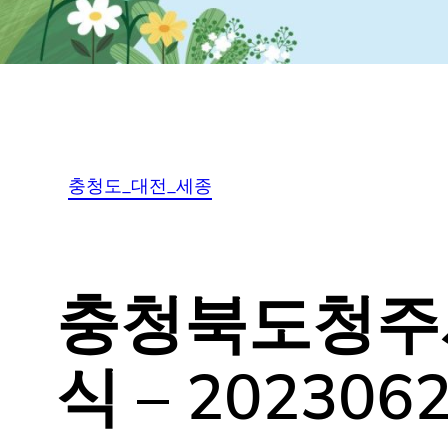
충청도_대전_세종
충청북도청주시 
식 – 202306