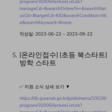
program/30006/lectureList.do?
manageCd=&searchOnlineYn=&searchStat
usCd=&targetCd=KID&searchCondition=titl
e&searchKeyword=#none
작성일: 2023-06-22 ~ 2023-09-22
5.
[온라인접수] [초등 북스타트]
방학 스타트
✅ 지원 소식 상세 보기 ▼
https://lib.gwanak.go.kr/galib/menu/10028/
program/30006/lectureList.do?