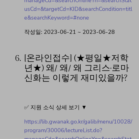
manageCd=&searchOnlineYn=&searchStat
usCd=&targetCd=KID&searchCondition=titl
e&searchKeyword=#none
작성일: 2023-06-21 ~ 2023-06-28
6.
[온라인접수] (★평일★저학
년★) 왜/ 왜/ 왜 그리스·로마
신화는 이렇게 재미있을까?
✅ 지원 소식 상세 보기 ▼
https://lib.gwanak.go.kr/galib/menu/10028/
program/30006/lectureList.do?
manageCd=&searchOnlineYn=&searchStat