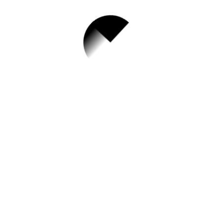
1.
7월 21일 심폐소생
술 및 응급처치교육
✅ 지원 소식 상세 보기 ▼
https://www.gwanak.go.kr/site/educare/ex/
bbs/List.do?cbIdx=494#view
작성일: 2023-06-26 ~
2.
[자조모임] 2023 부