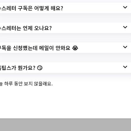
뉴스레터 구독은 어떻게 해요?
료 심리상담 <마음
도서관>
뉴스레터는 언제 오나요?
구독을 신청했는데 메일이 안와요 😭
✅ 지원 소식 상세 보기 ▼
홈팁스가 뭔가요? 🙄
https://lib.gwanak.go.kr/galib/menu/10028/
program/30006/lectureList.do?
늘 하루 동안 보지 않을래요.
manageCd=&searchOnlineYn=&searchStat
usCd=&targetCd=KID&searchCondition=titl
e&searchKeyword=#none
작성일: 2023-06-24 ~ 2023-07-02