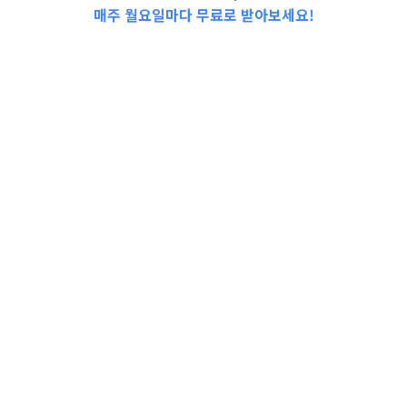
매주 월요일마다 무료로 받아보세요!
📩Top 3 소식❕