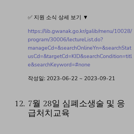
✅ 지원 소식 상세 보기 ▼
https://lib.gwanak.go.kr/galib/menu/10028/
program/30006/lectureList.do?
manageCd=&searchOnlineYn=&searchStat
usCd=&targetCd=KID&searchCondition=titl
e&searchKeyword=#none
작성일: 2023-06-22 ~ 2023-09-21
12.
7월 28일 심폐소생술 및 응
급처치교육