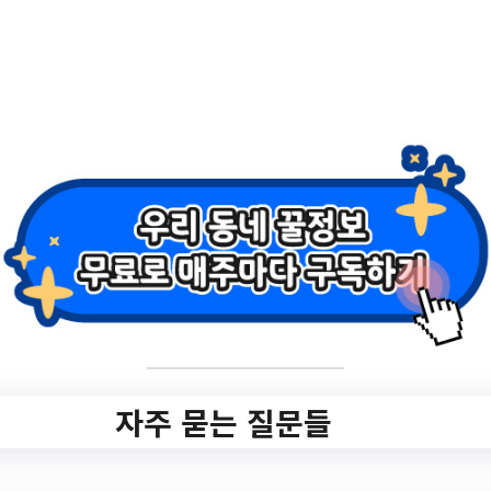
모-자녀 힐링 자조
모임 참여자모집
✅ 지원 소식 상세 보기 ▼
https://gwanak.familynet.or.kr/center/lay1/p
rogram/S295T322C449/receipt/view.do?
seq=166161
작성일: 2023-06-26 ~ 2023-07-06
자주 묻는 질문들
3.
[온라인접수] 독서치