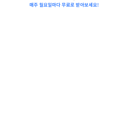
매주 월요일마다 무료로 받아보세요!
📩Top 3 소식❕