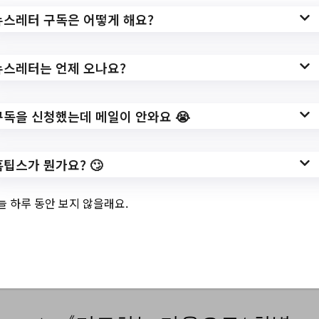
뉴스레터 구독은 어떻게 해요?
✅ 지원 소식 상세 보기 ▼
뉴스레터는 언제 오나요?
https://www.pohang.go.kr/bbs/pohang/104
/710140/artclView
구독을 신청했는데 메일이 안와요 😭
작성일: 2023-06-22 ~
홈팁스가 뭔가요? 🙄
늘 하루 동안 보지 않을래요.
👍기타 주간 소식