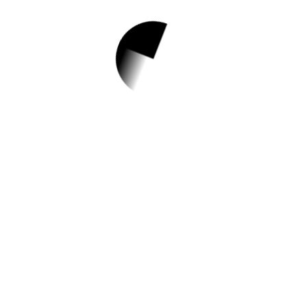
1.
2023년 7월 포은중
앙도서관 유아프로
그램 신청 안내
✅ 지원 소식 상세 보기 ▼
https://phlib.pohang.go.kr/phlib/board/inde
x.do?menu_idx=33&manage_idx=312
작성일: 2023-06-25 ~
2.
제27회 포항 단오절