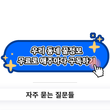
민속축제 행사 안내
✅ 지원 소식 상세 보기 ▼
https://www.pohang.go.kr/bbs/pohang/104
/710162/artclView
작성일: 2023-06-23 ~
3.
★일타강사 이지영
자주 묻는 질문들
명사특강 안내 ★