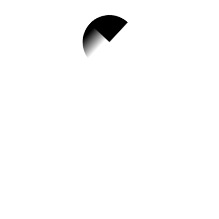
1.
북구 소상공인 창업
패키지 지원 안내
(지원대상 확대)
✅ 지원 소식 상세 보기 ▼
https://bukgu.gwangju.kr/board.es?
mid=a10201010000&bid=0114&act=view
&list_no=12985&tag=&nPage=1
작성일: 2023-06-23 ~