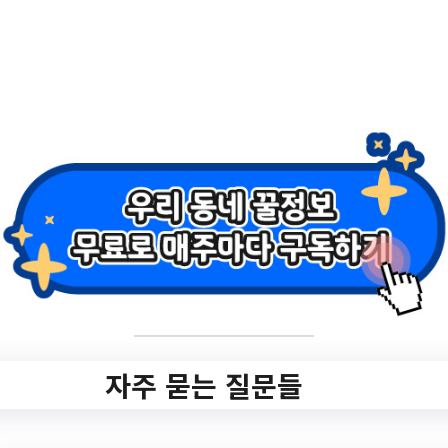
2.
마을버스 777번 운
행시간표 변경
(2023.6.23.기준)
✅ 지원 소식 상세 보기 ▼
https://bukgu.gwangju.kr/board.es?
mid=a10201010000&bid=0114&act=view
&list_no=12983&tag=&nPage=1
작성일: 2023-06-23 ~
자주 묻는 질문들