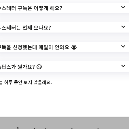
3.
2023년 식품진흥기
뉴스레터 구독은 어떻게 해요?
금 융자사업 안내
뉴스레터는 언제 오나요?
✅ 지원 소식 상세 보기 ▼
구독을 신청했는데 메일이 안와요 😭
https://bukgu.gwangju.kr/board.es?
홈팁스가 뭔가요? 🙄
mid=a10201010000&bid=0114&act=view
&list_no=12982&tag=&nPage=1
늘 하루 동안 보지 않을래요.
작성일: 2023-06-21 ~