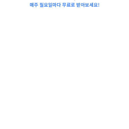
매주 월요일마다 무료로 받아보세요!
📩Top 3 소식❕