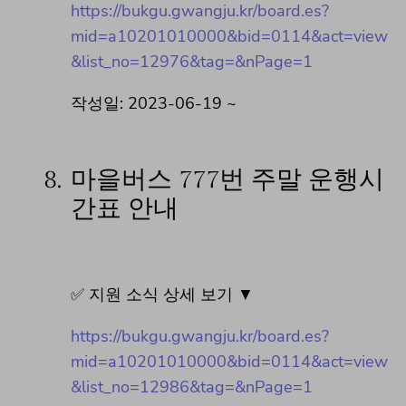
https://bukgu.gwangju.kr/board.es?
mid=a10201010000&bid=0114&act=view
&list_no=12976&tag=&nPage=1
작성일: 2023-06-19 ~
8.
마을버스 777번 주말 운행시
간표 안내
✅ 지원 소식 상세 보기 ▼
https://bukgu.gwangju.kr/board.es?
mid=a10201010000&bid=0114&act=view
&list_no=12986&tag=&nPage=1