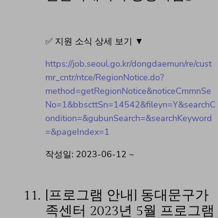
✅ 지원 소식 상세 보기 ▼
https://job.seoul.go.kr/dongdaemun/re/cust
mr_cntr/ntce/RegionNotice.do?
method=getRegionNotice&noticeCmmnSe
No=1&bbscttSn=14542&fileyn=Y&searchC
ondition=&gubunSearch=&searchKeyword
=&pageIndex=1
작성일: 2023-06-12 ~
11.
[프로그램 안내] 동대문구가
족센터 2023년 5월 프로그램