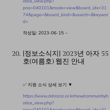
otice_view.php?
pno=040101&mode=view&board_idx=31
74&page=&board_kind=&search=&keywor
d=
작성일: 2023-06-15 ~
20.
[정보소식지] 2023년 아자 55
호(여름호) 웹진 안내
✅ 지원 소식 상세 보기 ▼
https://www.ddmccic.or.kr/new/community/n
otice_view.php?
pno=040101&mode=view&board_idx=31