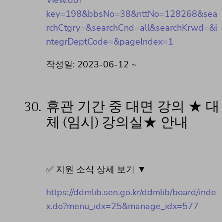
View.do?
key=198&bbsNo=38&nttNo=128268&sea
rchCtgry=&searchCnd=all&searchKrwd=&i
ntegrDeptCode=&pageIndex=1
작성일: 2023-06-12 ~
30.
휴관 기간 중 대면 강의 ★ 대
체 (임시) 강의실★ 안내
✅ 지원 소식 상세 보기 ▼
https://ddmlib.sen.go.kr/ddmlib/board/inde
x.do?menu_idx=25&manage_idx=577