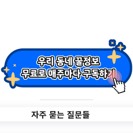
비스 신규 이용 절차
안내(신규이용/ 시
간 추가/ 변경 등)
(6.16 수정)
✅ 지원 소식 상세 보기 ▼
https://ddmhfc.familynet.or.kr/center/lay1/b
bs/S295T311C312/A/6/view.do?
article_seq=142348&cpage=1&rows=10&
자주 묻는 질문들
condition=&keyword=