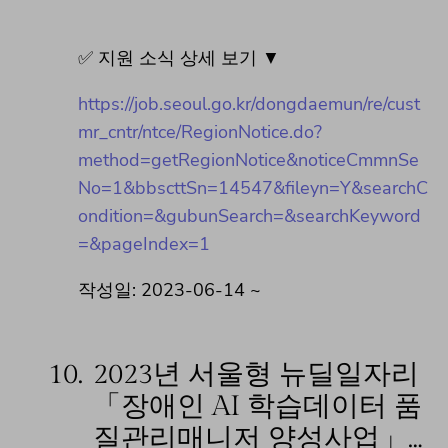
✅ 지원 소식 상세 보기 ▼
https://job.seoul.go.kr/dongdaemun/re/cust
mr_cntr/ntce/RegionNotice.do?
method=getRegionNotice&noticeCmmnSe
No=1&bbscttSn=14547&fileyn=Y&searchC
ondition=&gubunSearch=&searchKeyword
=&pageIndex=1
작성일: 2023-06-14 ~
10.
2023년 서울형 뉴딜일자리
「장애인 AI 학습데이터 품
질관리매니저 양성사업」…