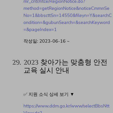
mr_cntr/ntce/RegionNotice.do?
method=getRegionNotice&noticeCmmnSe
No=1&bbscttSn=14550&fileyn=Y&searchC
ondition=&gubunSearch=&searchKeyword
=&pageIndex=1
작성일: 2023-06-16 ~
29.
2023 찾아가는 맞춤형 안전
교육 실시 안내
✅ 지원 소식 상세 보기 ▼
https://www.ddm.go.kr/www/selectBbsNtt