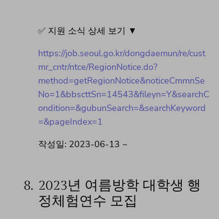
✅ 지원 소식 상세 보기 ▼
https://job.seoul.go.kr/dongdaemun/re/cust
mr_cntr/ntce/RegionNotice.do?
method=getRegionNotice&noticeCmmnSe
No=1&bbscttSn=14543&fileyn=Y&searchC
ondition=&gubunSearch=&searchKeyword
=&pageIndex=1
작성일: 2023-06-13 ~
8.
2023년 여름방학 대학생 행
정체험연수 모집