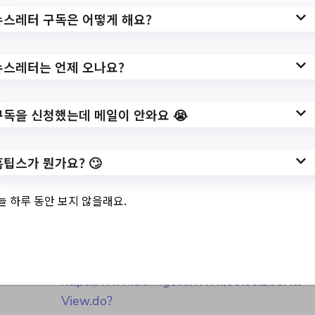
작성일: 2023-06-16 ~
뉴스레터 구독은 어떻게 해요?
뉴스레터는 언제 오나요?
3.
제2회 <서울생활예
술페스티벌> 참가
구독을 신청했는데 메일이 안와요 😭
동호회(25개 자치구
홈팁스가 뭔가요? 🙄
기반) 공개 모집
늘 하루 동안 보지 않을래요.
✅ 지원 소식 상세 보기 ▼
https://www.ddm.go.kr/www/selectBbsNtt
View.do?