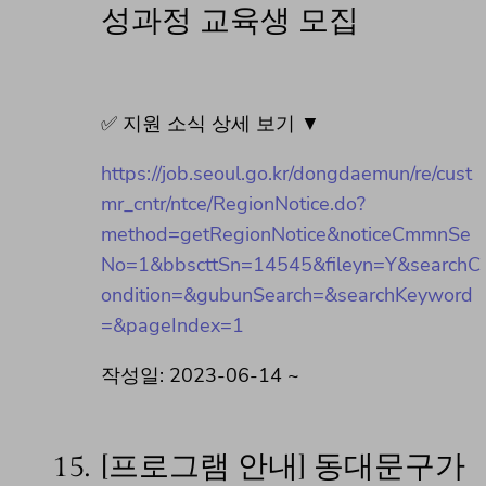
성과정 교육생 모집
✅ 지원 소식 상세 보기 ▼
https://job.seoul.go.kr/dongdaemun/re/cust
mr_cntr/ntce/RegionNotice.do?
method=getRegionNotice&noticeCmmnSe
No=1&bbscttSn=14545&fileyn=Y&searchC
ondition=&gubunSearch=&searchKeyword
=&pageIndex=1
작성일: 2023-06-14 ~
15.
[프로그램 안내] 동대문구가