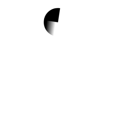
1.
개관 1주년 행사 &
프로그램 안내
✅ 지원 소식 상세 보기 ▼
https://www.l4d.or.kr/intro/20004/bbsPost
List.do#javascript
작성일: 2023-06-18 ~
2.
2023년 아이돌봄서