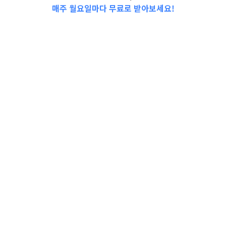
매주 월요일마다 무료로 받아보세요!
📩Top 3 소식❕