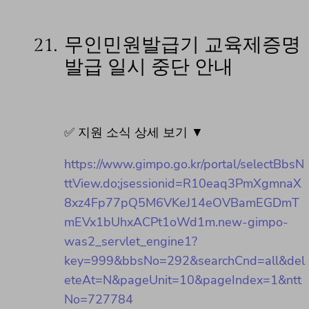
21.
무인민원발급기 교육제증명
발급 일시 중단 안내
✅ 지원 소식 상세 보기 ▼
https://www.gimpo.go.kr/portal/selectBbsN
ttView.do;jsessionid=R10eaq3PmXgmnaX
8xz4Fp77pQ5M6VKeJ14eOVBamEGDmT
mEVx1bUhxACPt1oWd1m.new-gimpo-
was2_servlet_engine1?
key=999&bbsNo=292&searchCnd=all&del
eteAt=N&pageUnit=10&pageIndex=1&ntt
No=727784