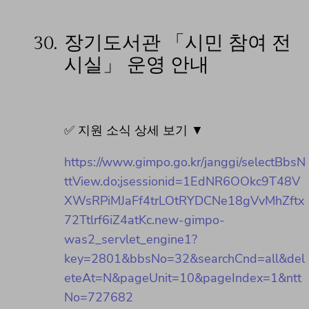
30.
장기도서관 「시민 참여 전
시실」 운영 안내
✅ 지원 소식 상세 보기 ▼
https://www.gimpo.go.kr/janggi/selectBbsN
ttView.do;jsessionid=1EdNR6OOkc9T48V
XWsRPiMJaFf4trLOtRYDCNe18gVvMhZftx
72Ttlrf6iZ4atKc.new-gimpo-
was2_servlet_engine1?
key=2801&bbsNo=32&searchCnd=all&del
eteAt=N&pageUnit=10&pageIndex=1&ntt
No=727682