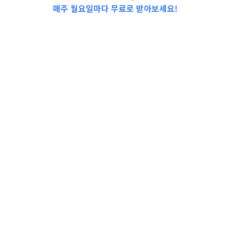
매주 월요일마다 무료로 받아보세요!
📩Top 3 소식❕