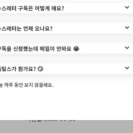
물사업소 수도과 기
뉴스레터 구독은 어떻게 해요?
간제근로자 채용공
고
뉴스레터는 언제 오나요?
구독을 신청했는데 메일이 안와요 😭
✅ 지원 소식 상세 보기 ▼
홈팁스가 뭔가요? 🙄
https://www.gimpo.go.kr/portal/ntfcPblanc
View.do?
늘 하루 동안 보지 않을래요.
key=1004&not_ancmt_mgt_no=59764&pa
geIndex=1&searchCnd=40900000000&ca
te_cd=1
작성일: 2023-06-16 ~