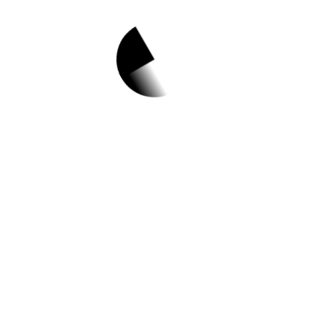
1.
코알라 선생님과
함께하는 영아 신
체놀이
✅ 지원 소식 상세 보기 ▼
https://www.gpchildcare.or.kr/main/
작성일: 2023-06-19 ~ 2023-07-04
2.
고촌도서관 특화프
로그램 「자기 주도