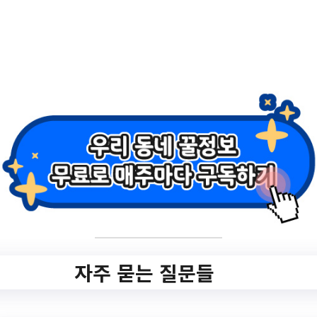
영어 독서 노트」
✅ 지원 소식 상세 보기 ▼
https://gimpo.gseek.kr/member/rl/kimpoEd
uCity/apy/apy_offline_view.do?
organ_gbn=KO30&glcIdx=10288
작성일: 2023-06-19 ~ 2023-07-02
자주 묻는 질문들
3.
2023년 김포시 맑은