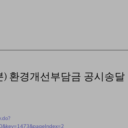
납분) 환경개선부담금 공시송달
w.do?
0&key=1473&pageIndex=2