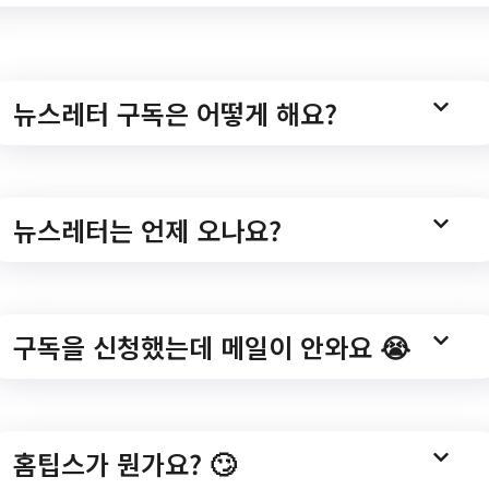
뉴스레터 구독은 어떻게 해요?
재단]2023년 서울우
모집
뉴스레터는 언제 오나요?
구독을 신청했는데 메일이 안와요 😭
r_cntr/ntce/RegionNotice.do?
o=1&bbscttSn=14549&fileyn=Y&searchCondition=&g
홈팁스가 뭔가요? 🙄