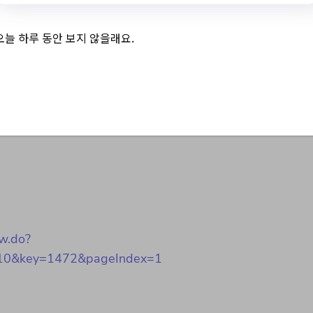
오늘 하루 동안 보지 않을래요.
업 페어（＇23.7.3.）
ew.do?
10&key=1472&pageIndex=1