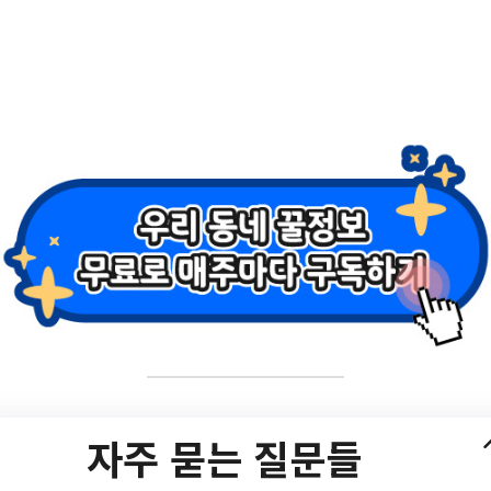
심리운동사업 "가족애
자주 묻는 질문들
/program/S295T322C449/receipt/view.do?seq=165822