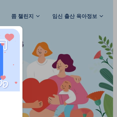
쯤 챌린지
임신 출산 육아정보