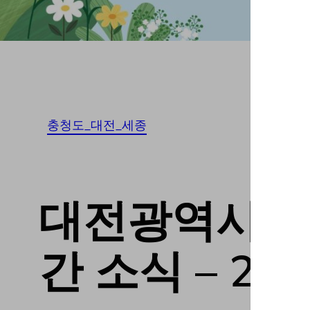
충청도_대전_세종
대전광역시유성구
간 소식 – 202