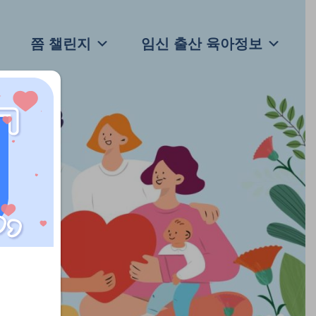
쯤 챌린지
임신 출산 육아정보