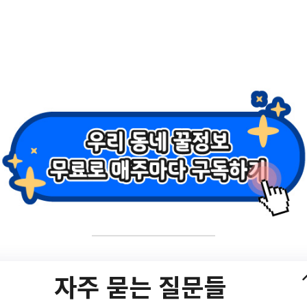
반 어린이집 명단 공
/GOSI/kor/sub04_02_01/list.do
자주 묻는 질문들