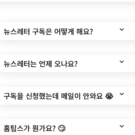
 과세자료입력 기간제
뉴스레터 구독은 어떻게 해요?
뉴스레터는 언제 오나요?
/GOSI_05/kor/sub04_02_02/list.do
구독을 신청했는데 메일이 안와요 😭
홈팁스가 뭔가요? 🙄
회 대전광역시 유성구 