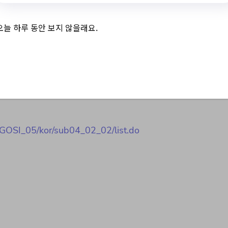
관리자) 경력경쟁임
오늘 하루 동안 보지 않을래요.
)
/GOSI_05/kor/sub04_02_02/list.do