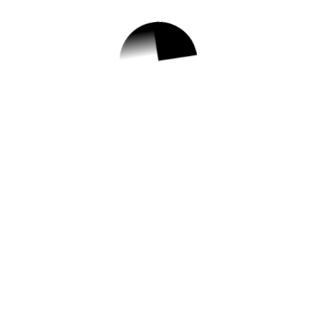
1.
[포스텍 메타메이커
스페이스] 2023 메
이커스타 참가자 모
집
✅ 지원 소식 상세 보기 ▼
https://phcf.or.kr/cop/bbs/selectArticleList.d
o?bbsId=BBSMSTR_000000000307
작성일: 2023-06-15 ~