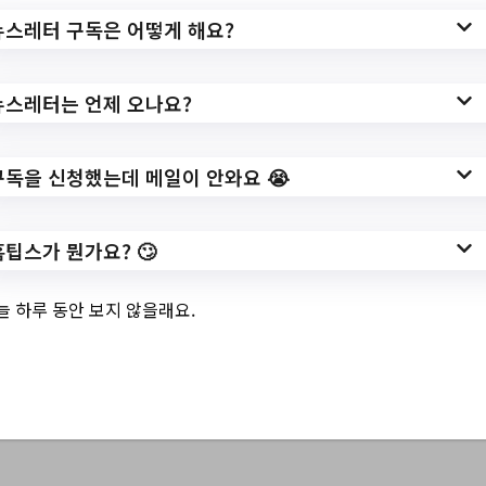
뉴스레터 구독은 어떻게 해요?
3.
포항시 신활력플러
스 아카데미 (특화)
뉴스레터는 언제 오나요?
– 치유농업
구독을 신청했는데 메일이 안와요 😭
홈팁스가 뭔가요? 🙄
✅ 지원 소식 상세 보기 ▼
늘 하루 동안 보지 않을래요.
https://www.pohang.go.kr/bbs/pohang/104
/709830/artclView
작성일: 2023-06-13 ~