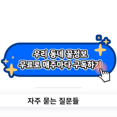
2.
2023년 구룡포생활
문화센터 프로그램
문화클래스 1기 참
가자 모집 공고
✅ 지원 소식 상세 보기 ▼
https://phcf.or.kr/cop/bbs/selectArticleList.d
o?bbsId=BBSMSTR_000000000297
자주 묻는 질문들
작성일: 2023-06-14 ~