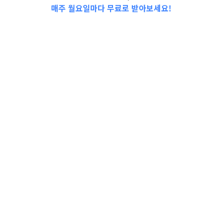
매주 월요일마다 무료로 받아보세요!
📩Top 3 소식❕