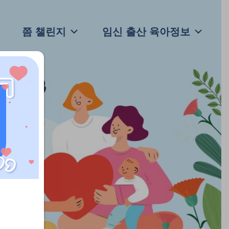
쯤 챌린지
임신 출산 육아정보