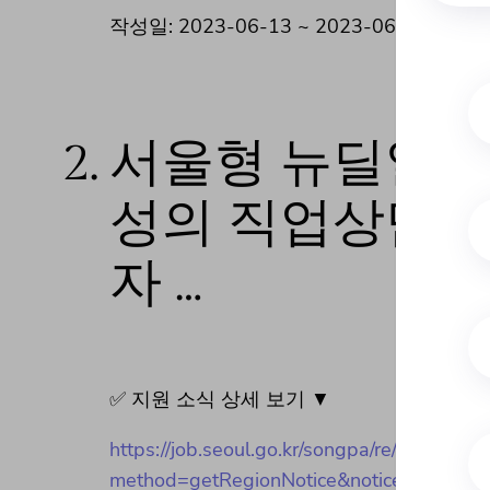
작성일: 2023-06-13 ~ 2023-06-16
2.
서울형 뉴딜일자
성의 직업상담분
자 …
✅ 지원 소식 상세 보기 ▼
https://job.seoul.go.kr/songpa/re/custmr_cn
method=getRegionNotice&noticeCmmnSeN