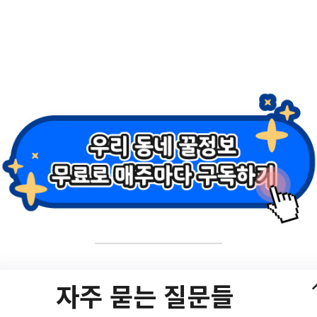
녀체험프로그램(37~72
자주 묻는 질문들
d.php?bo_table=s4_1_3_1&wr_id=358