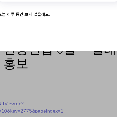
오늘 하루 동안 보지 않을래요.
 현장면접 6월 『릴
 홍보
NttView.do?
=10&key=2775&pageIndex=1