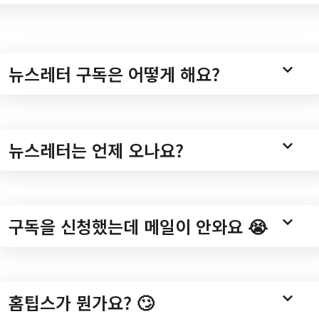
뉴스레터 구독은 어떻게 해요?
리 시니어와 경력단
야 새일찾기 사업」
뉴스레터는 언제 오나요?
구독을 신청했는데 메일이 안와요 😭
tr/ntce/RegionNotice.do?
홈팁스가 뭔가요? 🙄
o=1&bbscttSn=14543&fileyn=Y&searchCondition=&g