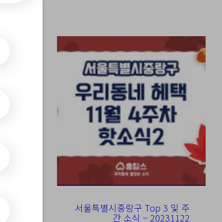
절여
참여
서울특별시중랑구 Top 3 및 주
간 소식 – 20231122
ubunSearc