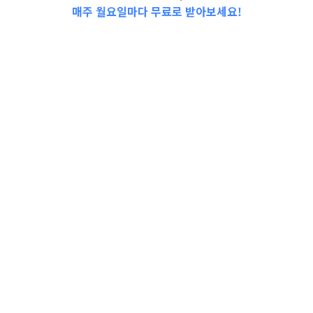
매주 월요일마다 무료로 받아보세요!
📩Top 3 소식❕