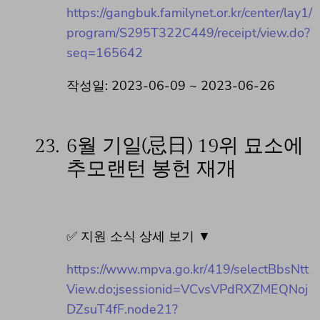
https://gangbuk.familynet.or.kr/center/lay1/
program/S295T322C449/receipt/view.do?
seq=165642
작성일: 2023-06-09 ~ 2023-06-26
23.
6월 기일(忌日) 19위 묘소에
추모랜턴 봉헌 재개
✅ 지원 소식 상세 보기 ▼
https://www.mpva.go.kr/419/selectBbsNtt
View.do;jsessionid=VCvsVPdRXZMEQNoj
DZsuT4fF.node21?