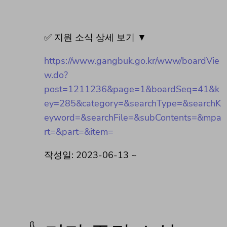
✅ 지원 소식 상세 보기 ▼
https://www.gangbuk.go.kr/www/boardVie
w.do?
post=1211236&page=1&boardSeq=41&k
ey=285&category=&searchType=&searchK
eyword=&searchFile=&subContents=&mpa
rt=&part=&item=
작성일: 2023-06-13 ~