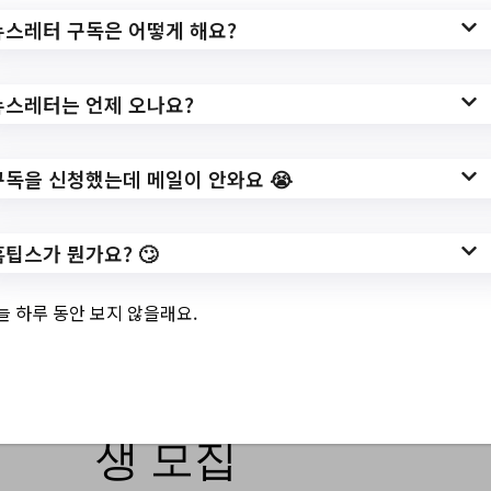
뉴스레터 구독은 어떻게 해요?
https://www.gangbuk.go.kr/www/boardVie
w.do?
post=1211261&page=1&boardSeq=41&k
뉴스레터는 언제 오나요?
ey=285&category=&searchType=&searchK
eyword=&searchFile=&subContents=&mpa
구독을 신청했는데 메일이 안와요 😭
rt=&part=&item=
작성일: 2023-06-13 ~
홈팁스가 뭔가요? 🙄
늘 하루 동안 보지 않을래요.
3.
2023년 서울시 우리
동네 펫돌보미 교육
생 모집