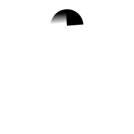
1.
2023 강북미래교육
지구 「강북특화사
업 연구모임」 참여
자 모집
✅ 지원 소식 상세 보기 ▼
https://www.gangbuk.go.kr/www/boardVie
w.do?
post=1211275&page=1&boardSeq=41&k
ey=285&category=&searchType=&searchK