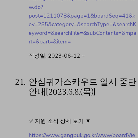
w.do?
post=1211078&page=1&boardSeq=41&k
ey=285&category=&searchType=&searchK
eyword=&searchFile=&subContents=&mpa
rt=&part=&item=
작성일: 2023-06-12 ~
21.
안심귀가스카우트 일시 중단
안내[2023.6.8.(목)]
✅ 지원 소식 상세 보기 ▼
https://www.gangbuk.go.kr/www/boardVie