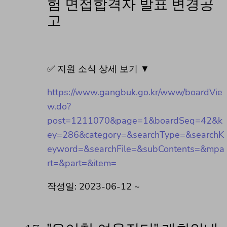
험 면접합격자 발표 변경공
고
✅ 지원 소식 상세 보기 ▼
https://www.gangbuk.go.kr/www/boardVie
w.do?
post=1211070&page=1&boardSeq=42&k
ey=286&category=&searchType=&searchK
eyword=&searchFile=&subContents=&mpa
rt=&part=&item=
작성일: 2023-06-12 ~