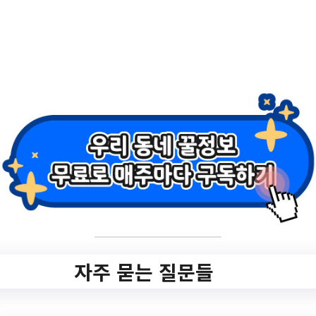
eyword=&searchFile=&subContents=&mpa
rt=&part=&item=
작성일: 2023-06-13 ~
2.
2023년 강북구 우리
동네가게 아트테리
어 사업 참여 예술가
모집 공고
자주 묻는 질문들
✅ 지원 소식 상세 보기 ▼