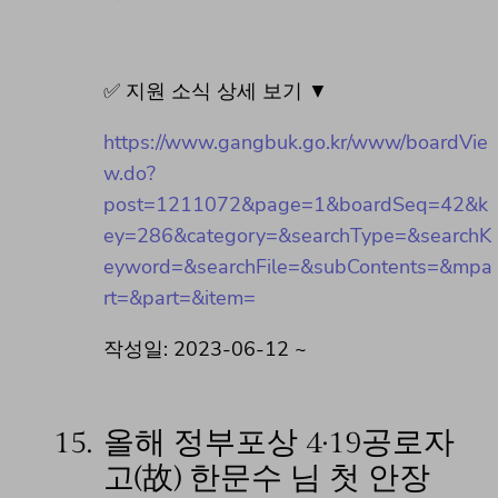
✅ 지원 소식 상세 보기 ▼
https://www.gangbuk.go.kr/www/boardVie
w.do?
post=1211072&page=1&boardSeq=42&k
ey=286&category=&searchType=&searchK
eyword=&searchFile=&subContents=&mpa
rt=&part=&item=
작성일: 2023-06-12 ~
15.
올해 정부포상 4·19공로자
고(故) 한문수 님 첫 안장