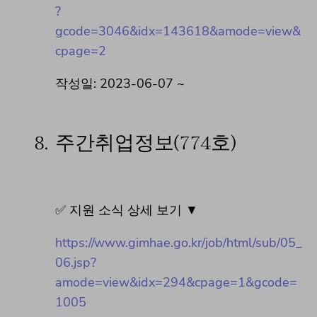
?
gcode=3046&idx=143618&amode=view&
cpage=2
작성일: 2023-06-07 ~
8.
주간취업정보(774호)
✅ 지원 소식 상세 보기 ▼
https://www.gimhae.go.kr/job/html/sub/05_
06.jsp?
amode=view&idx=294&cpage=1&gcode=
1005