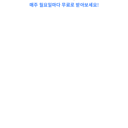
매주 월요일마다 무료로 받아보세요!
📩Top 3 소식❕