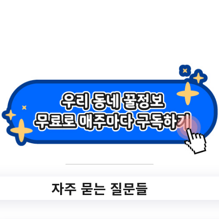
2.
(청소년 재능 나눔)
'언니 오빠와 함께하
는 책놀이 ' 어린이
참가자 모집[신청
6.16.(금) 10시~]
자주 묻는 질문들
✅ 지원 소식 상세 보기 ▼
https://lib.gimhae.go.kr/00290/00309.web