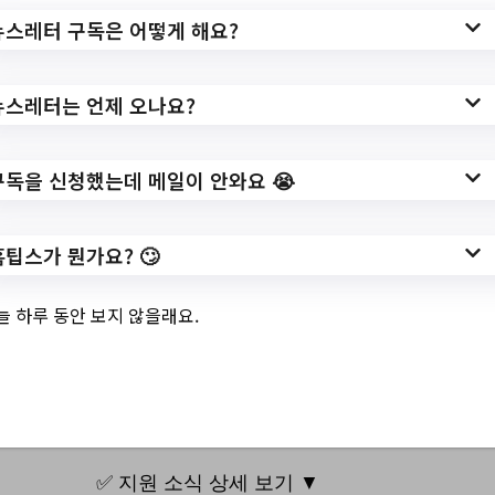
?
뉴스레터 구독은 어떻게 해요?
gcode=3004&idx=143660&amode=view&
작성일: 2023-06-12 ~
뉴스레터는 언제 오나요?
구독을 신청했는데 메일이 안와요 😭
3.
6월 문화가 있는 날
홈팁스가 뭔가요? 🙄
"나만의 캘리 조명
만들기" 신청자 모
늘 하루 동안 보지 않을래요.
집
✅ 지원 소식 상세 보기 ▼