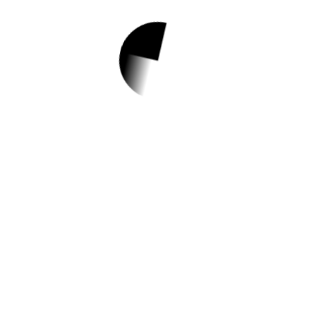
1.
[젤미]2023 김해기
적의도서관 연계 프
로그램 < 내 인생이
녹아있는 글쓰기>
안내
✅ 지원 소식 상세 보기 ▼
https://lib.gimhae.go.kr/00290/00309.web
?
gcode=3046&idx=143665&amode=view&
작성일: 2023-06-13 ~