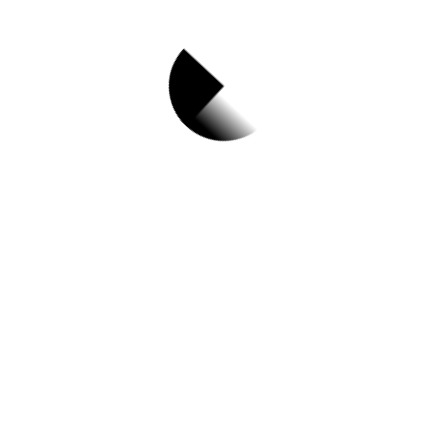
서비스나 물건을 이용하는 과정에서
피해를 입으신 적이 있나요?
그런 분들을 위해 소비자 피해 구제로
비용없이 신속하게 분쟁을 해결 할 수있다
고해요!
홈팁스와 함께 알아볼까요?
⭐🌟⭐
소비자 피해 구제 제도란?
👀