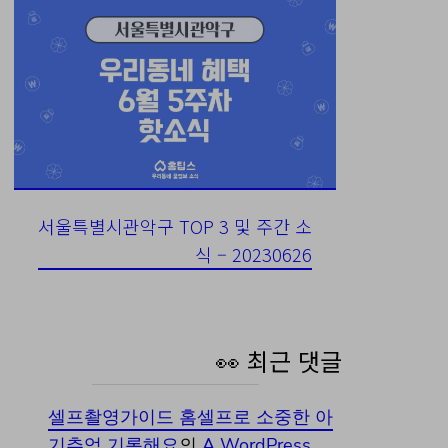
서울특별시관악구 TOP 3 및 주간 소
식 – 20230626
👀 최근 댓글
셀프촬영가이드 홈셀프로 소중한 아
기추억 기록해요
의
A WordPress