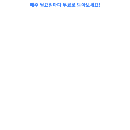
매주 월요일마다 무료로 받아보세요!
안녕하세요!
우리가족 동네&육아&생활 통합정보 전문
가
홈팁스
예요!