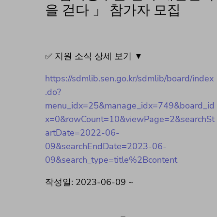
을 걷다 」 참가자 모집
✅ 지원 소식 상세 보기 ▼
https://sdmlib.sen.go.kr/sdmlib/board/index
.do?
menu_idx=25&manage_idx=749&board_id
x=0&rowCount=10&viewPage=2&searchSt
artDate=2022-06-
09&searchEndDate=2023-06-
09&search_type=title%2Bcontent
작성일: 2023-06-09 ~