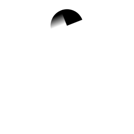
1.
[가족생활] "우리만
의 여름휴가" 맞벌
이가정을 위한 공간
제공(7월)
✅ 지원 소식 상세 보기 ▼
https://sdmfc.familynet.or.kr/center/lay1/pro
gram/S295T322C449/receipt/view.do?
seq=165641
작성일: 2023-06-09 ~ 2023-07-27