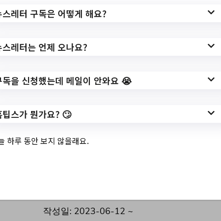
뉴스레터 구독은 어떻게 해요?
3.
'사진으로 즐기는 숲
뉴스레터는 언제 오나요?
속 책방: 사진에 글
을 붙이다' 이벤트
구독을 신청했는데 메일이 안와요 😭
안내
홈팁스가 뭔가요? 🙄
늘 하루 동안 보지 않을래요.
✅ 지원 소식 상세 보기 ▼
https://sdmlib.sen.go.kr/sdmlib/board/index
.do?menu_idx=25&manage_idx=749
작성일: 2023-06-12 ~