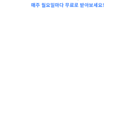
매주 월요일마다 무료로 받아보세요!
📩Top 3 소식❕