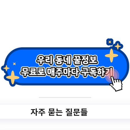
2.
2023 중년기부부역
할지원 프로그램
✅ 지원 소식 상세 보기 ▼
https://sdmfc.familynet.or.kr/center/lay1/pro
gram/S295T322C449/receipt/view.do?
seq=165669
자주 묻는 질문들
작성일: 2023-06-10 ~ 2023-06-22