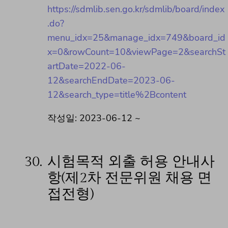
https://sdmlib.sen.go.kr/sdmlib/board/index
.do?
menu_idx=25&manage_idx=749&board_id
x=0&rowCount=10&viewPage=2&searchSt
artDate=2022-06-
12&searchEndDate=2023-06-
12&search_type=title%2Bcontent
작성일: 2023-06-12 ~
30.
시험목적 외출 허용 안내사
항(제2차 전문위원 채용 면
접전형)