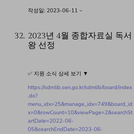
작성일: 2023-06-11 ~
32.
2023년 4월 종합자료실 독서
왕 선정
✅ 지원 소식 상세 보기 ▼
https://sdmlib.sen.go.kr/sdmlib/board/index
.do?
menu_idx=25&manage_idx=749&board_id
x=0&rowCount=10&viewPage=2&searchSt
artDate=2022-06-
05&searchEndDate=2023-06-