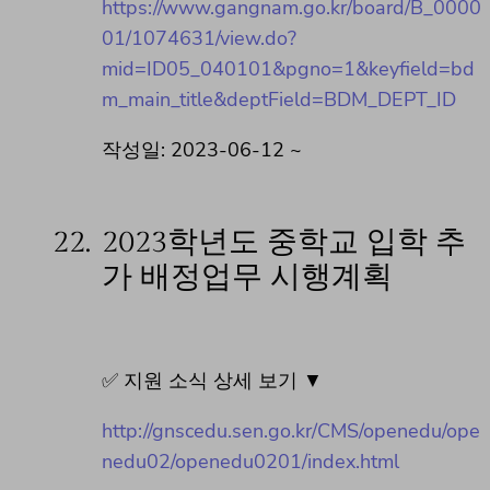
https://www.gangnam.go.kr/board/B_0000
01/1074631/view.do?
mid=ID05_040101&pgno=1&keyfield=bd
m_main_title&deptField=BDM_DEPT_ID
작성일: 2023-06-12 ~
22.
2023학년도 중학교 입학 추
가 배정업무 시행계획
✅ 지원 소식 상세 보기 ▼
http://gnscedu.sen.go.kr/CMS/openedu/ope
nedu02/openedu0201/index.html