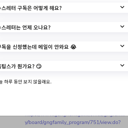
작성일: 2023-06-11 ~
뉴스레터 구독은 어떻게 해요?
뉴스레터는 언제 오나요?
3.
[맞벌이가정지원사
업] 우리아이 사회성
구독을 신청했는데 메일이 안와요 😭
엄마가 길러줘요 -
홈팁스가 뭔가요? 🙄
티키타카-
늘 하루 동안 보지 않을래요.
✅ 지원 소식 상세 보기 ▼
https://www.gangnam.go.kr/office/gngfamil
y/board/gngfamily_program/751/view.do?