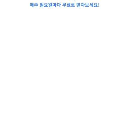
매주 월요일마다 무료로 받아보세요!
📩Top 3 소식❕