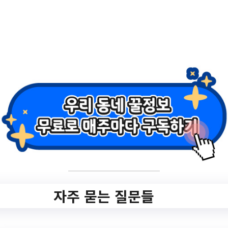
2.
[6월 원픽] 1인가구
의 건강한 식생활을
위한 비건 DAY
✅ 지원 소식 상세 보기 ▼
https://www.gangnam.go.kr/office/gngfamil
y/board/gngfamily_program/752/view.do?
자주 묻는 질문들
mid=gngfamily_program