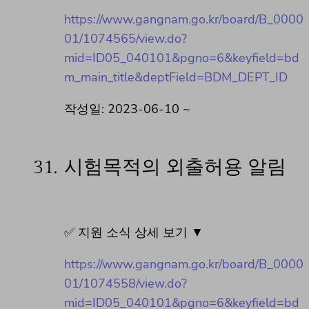
https://www.gangnam.go.kr/board/B_0000
01/1074565/view.do?
mid=ID05_040101&pgno=6&keyfield=bd
m_main_title&deptField=BDM_DEPT_ID
작성일: 2023-06-10 ~
31.
시험목적의 외출허용 알림
✅ 지원 소식 상세 보기 ▼
https://www.gangnam.go.kr/board/B_0000
01/1074558/view.do?
mid=ID05_040101&pgno=6&keyfield=bd