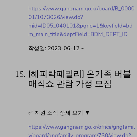
https://www.gangnam.go.kr/board/B_0000
01/1073026/view.do?
mid=ID05_040101&pgno=1&keyfield=bd
m_main_title&deptField=BDM_DEPT_ID
작성일: 2023-06-12 ~
15.
[해피락패밀리] 온가족 버블
매직쇼 관람 가정 모집
✅ 지원 소식 상세 보기 ▼
https://www.gangnam.go.kr/office/gngfamil
y/board/gngfamily_program/730/view.do?