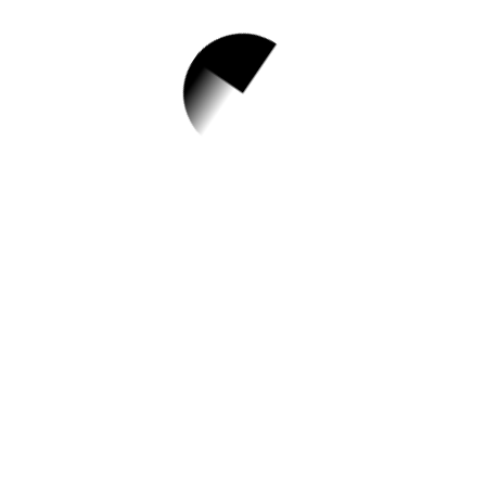
1.
[제2023-69호] 서울
지방고용노동청 공
무직근로자 채용 접
수기간 연장
✅ 지원 소식 상세 보기 ▼
http://www.moel.go.kr/local/seoulgangnam
/news/notice/noticeView.do?
bbs_seq=20230600544
작성일: 2023-06-10 ~