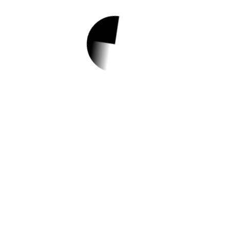
1.
2023년 하반기 재정
지원일자리사업(지
역공동체일자리)참
여자 모집(재공고)
✅ 지원 소식 상세 보기 ▼
https://www.yuseong.go.kr/prog/saeolGosi/
GOSI_05/kor/sub04_02_02/list.do
작성일: 2023-06-12 ~ 2023-06-14