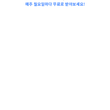
매주 월요일마다 무료로 받아보세요!
📩Top 3 소식❕