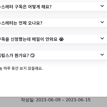
뉴스레터 구독은 어떻게 해요?
3.
2023년 인플루엔자
뉴스레터는 언제 오나요?
예방접종사업 기간
구독을 신청했는데 메일이 안와요 😭
제근로자 채용 공고
홈팁스가 뭔가요? 🙄
늘 하루 동안 보지 않을래요.
✅ 지원 소식 상세 보기 ▼
https://www.yuseong.go.kr/prog/saeolGosi/
GOSI_05/kor/sub04_02_02/list.do
작성일: 2023-06-09 ~ 2023-06-15