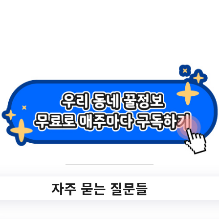
2.
건강증진사업분야
(암 조기 검진)기간
제 근로자 채용 공고
(재공고)
✅ 지원 소식 상세 보기 ▼
https://www.yuseong.go.kr/prog/saeolGosi/
자주 묻는 질문들
GOSI_05/kor/sub04_02_02/list.do
작성일: 2023-06-09 ~ 2023-06-22