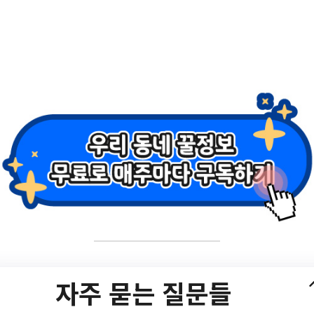
기특강 안내 (영어과학
자주 묻는 질문들
/bbs/20001/bbsPostList.do#javascript