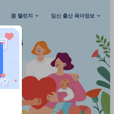
쯤 챌린지
임신 출산 육아정보