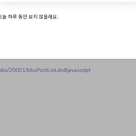
린이도서관 로봇교실 
오늘 하루 동안 보지 않을래요.
/bbs/20001/bbsPostList.do#javascript