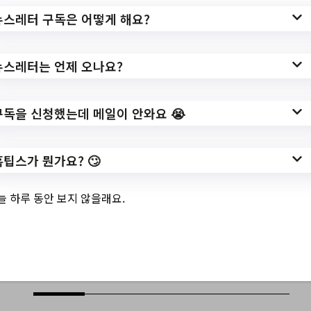
2차 신청 안내
뉴스레터 구독은 어떻게 해요?
뉴스레터는 언제 오나요?
✅ 지원 소식 상세 보기 ▼
https://www.pyeongtaek.go.kr/pyeongtaek/
구독을 신청했는데 메일이 안와요 😭
bbs/list.do?ptIdx=41&mId=0401010000
작성일: 2023-06-04 ~
홈팁스가 뭔가요? 🙄
늘 하루 동안 보지 않을래요.
👍기타 주간 소식