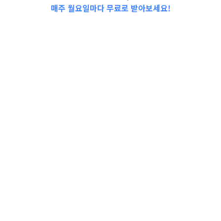
매주 월요일마다 무료로 받아보세요!
📩Top 3 소식❕