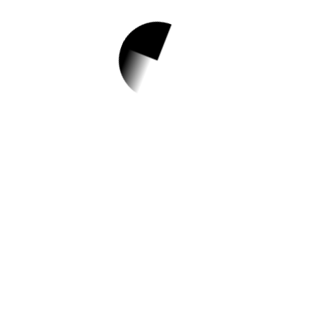
1.
집에서도 놀(면서)
자(란다)! 2차
✅ 지원 소식 상세 보기 ▼
http://www.ptct.or.kr/m3/sub1_2_view.asp?
sn=308&code=&the_day=2023-06-30
작성일: 2023-06-06 ~ 2023-06-13
2.
나의사랑나의가족
2기 행복가정만들