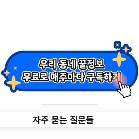
기
✅ 지원 소식 상세 보기 ▼
http://www.pthappy2000.or.kr/bbs/board.p
hp?bo_table=sub05_01&wr_id=189
작성일: 2023-06-05 ~
3.
2023년 평택시 농민
자주 묻는 질문들
기본소득 지원사업