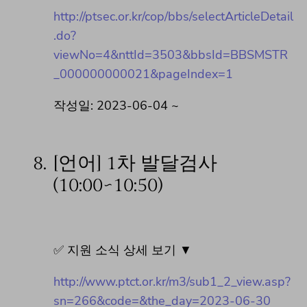
http://ptsec.or.kr/cop/bbs/selectArticleDetail
.do?
viewNo=4&nttId=3503&bbsId=BBSMSTR
_000000000021&pageIndex=1
작성일: 2023-06-04 ~
8.
[언어] 1차 발달검사
(10:00~10:50)
✅ 지원 소식 상세 보기 ▼
http://www.ptct.or.kr/m3/sub1_2_view.asp?
sn=266&code=&the_day=2023-06-30