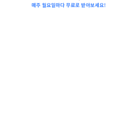
매주 월요일마다 무료로 받아보세요!
📩Top 3 소식❕