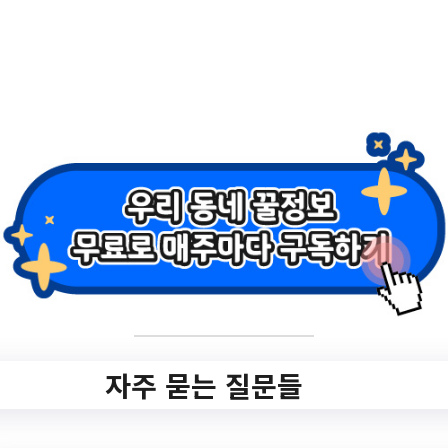
2.
2023년 하반기 송
현1동 주민자차센
터 프로그램 수강
생 모집 공…
✅ 지원 소식 상세 보기 ▼
https://dalseo.daegu.kr/index.do?
menu_id=10000102
자주 묻는 질문들
작성일: 2023-06-04 ~