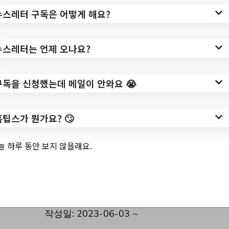
뉴스레터 구독은 어떻게 해요?
3.
2023년 하반기 용
산1동 주민자치센
뉴스레터는 언제 오나요?
터 프로그램 수강
구독을 신청했는데 메일이 안와요 😭
생 모집공고
홈팁스가 뭔가요? 🙄
늘 하루 동안 보지 않을래요.
✅ 지원 소식 상세 보기 ▼
https://dalseo.daegu.kr/index.do?
menu_link=/icms/bbs/selectBoardList.do
작성일: 2023-06-03 ~