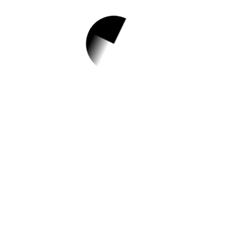
1.
2023년 산림일자
리발전소 그루경영
체모집
✅ 지원 소식 상세 보기 ▼
https://dalseo.daegu.kr/index.do?
menu_id=10000102
작성일: 2023-06-04 ~