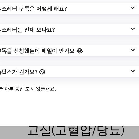
뉴스레터 구독은 어떻게 해요?
✅ 지원 소식 상세 보기 ▼
https://job.seoul.go.kr/songpa/re/custmr_cnt
뉴스레터는 언제 오나요?
r/ntce/RegionNotice.do?
method=getRegionNotice&noticeCmmnSe
No=1&bbscttSn=14528&fileyn=N&search
구독을 신청했는데 메일이 안와요 😭
Condition=&gubunSearch=&searchKeywor
d=&pageIndex=1
홈팁스가 뭔가요? 🙄
작성일: 2023-06-01 ~
늘 하루 동안 보지 않을래요.
3.
보건지소 6월 만성
교실(고혈압/당뇨)