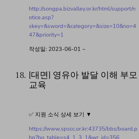
http://songpa.bizvalley.or.kr/html/support/n
otice.asp?
skey=&sword=&category=&size=10&no=4
47&priority=1
작성일: 2023-06-01 ~
18.
[대면] 영유아 발달 이해 부모
교육
✅ 지원 소식 상세 보기 ▼
https://www.spscc.or.kr:43735/bbs/board.p
hp?bo_table=s4_1_3_1&wr_id=356