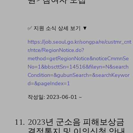
원> 참여자 모집
✅ 지원 소식 상세 보기 ▼
https://job.seoul.go.kr/songpa/re/custmr_cnt
r/ntce/RegionNotice.do?
method=getRegionNotice&noticeCmmnSe
No=1&bbscttSn=14516&fileyn=N&search
Condition=&gubunSearch=&searchKeywor
d=&pageIndex=1
작성일: 2023-06-01 ~
11.
2023년 군소음 피해보상금
결정통지 및 이의신청 안내