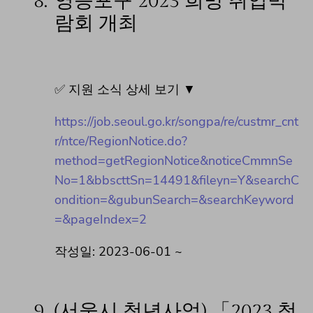
8.
영등포구 2023 희망 취업박
람회 개최
✅ 지원 소식 상세 보기 ▼
https://job.seoul.go.kr/songpa/re/custmr_cnt
r/ntce/RegionNotice.do?
method=getRegionNotice&noticeCmmnSe
No=1&bbscttSn=14491&fileyn=Y&searchC
ondition=&gubunSearch=&searchKeyword
=&pageIndex=2
작성일: 2023-06-01 ~
9.
(서울시 청년사업) 「2023 청