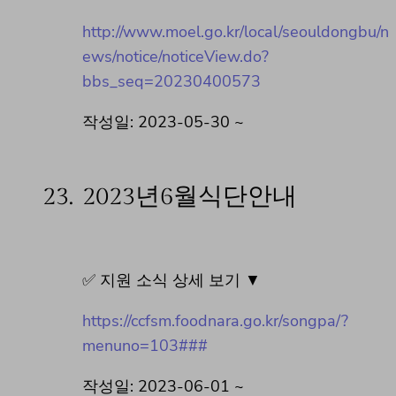
http://www.moel.go.kr/local/seouldongbu/n
ews/notice/noticeView.do?
bbs_seq=20230400573
작성일: 2023-05-30 ~
23.
2023년6월식단안내
✅ 지원 소식 상세 보기 ▼
https://ccfsm.foodnara.go.kr/songpa/?
menuno=103###
작성일: 2023-06-01 ~