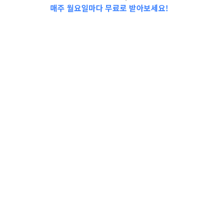
매주 월요일마다 무료로 받아보세요!
📩Top 3 소식❕