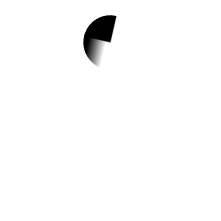
1.
[여성가족부지원] 청
년여성 특허분석 전
문사무인력 교육생
모집
✅ 지원 소식 상세 보기 ▼
https://job.seoul.go.kr/songpa/re/custmr_cnt
r/ntce/RegionNotice.do?
method=getRegionNotice&noticeCmmnSe
No=1&bbscttSn=14529&fileyn=Y&searchC