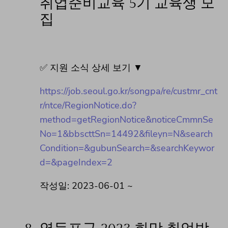
취업준비교육 5기 교육생 모
집
✅ 지원 소식 상세 보기 ▼
https://job.seoul.go.kr/songpa/re/custmr_cnt
r/ntce/RegionNotice.do?
method=getRegionNotice&noticeCmmnSe
No=1&bbscttSn=14492&fileyn=N&search
Condition=&gubunSearch=&searchKeywor
d=&pageIndex=2
작성일: 2023-06-01 ~