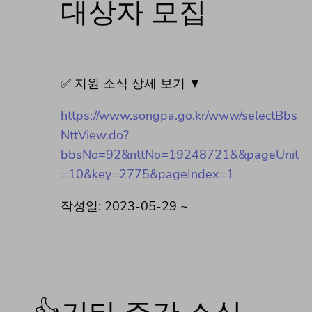
대상자 모집
✅ 지원 소식 상세 보기 ▼
https://www.songpa.go.kr/www/selectBbs
NttView.do?
bbsNo=92&nttNo=19248721&&pageUnit
=10&key=2775&pageIndex=1
작성일: 2023-05-29 ~