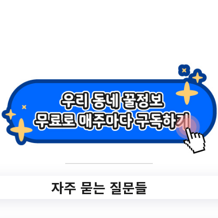
ondition=&gubunSearch=&searchKeyword
=&pageIndex=1
작성일: 2023-06-02 ~
2.
【6월 대면(오프라
인) 중장년 취업심화
교육】
6.21(수)~22(목)
“4060…
자주 묻는 질문들