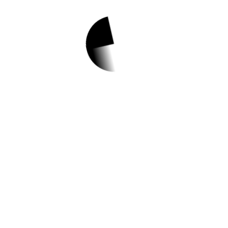
1.
(치유 특성화)「치유
다방·치유공방」 운
영 안내
✅ 지원 소식 상세 보기 ▼
https://lib.gimhae.go.kr/00290/00309.web
?
gcode=3003&idx=143573&amode=view&
작성일: 2023-06-01 ~