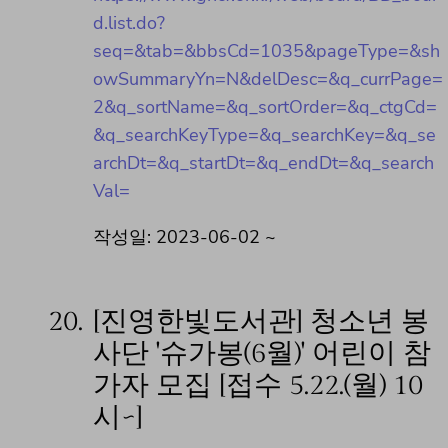
d.list.do?
seq=&tab=&bbsCd=1035&pageType=&sh
owSummaryYn=N&delDesc=&q_currPage=
2&q_sortName=&q_sortOrder=&q_ctgCd=
&q_searchKeyType=&q_searchKey=&q_se
archDt=&q_startDt=&q_endDt=&q_search
Val=
작성일: 2023-06-02 ~
20.
[진영한빛도서관] 청소년 봉
사단 '슈가봉(6월)' 어린이 참
가자 모집 [접수 5.22.(월) 10
시~]