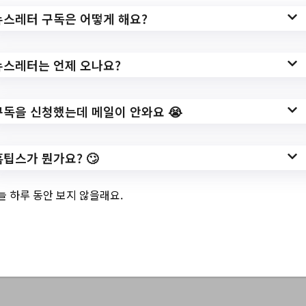
뉴스레터 구독은 어떻게 해요?
기‘요즘김해 지금여
행’ 참가자 모집
뉴스레터는 언제 오나요?
구독을 신청했는데 메일이 안와요 😭
✅ 지원 소식 상세 보기 ▼
홈팁스가 뭔가요? 🙄
https://www.gimhae.go.kr/03360/00023/0
0025.web?
늘 하루 동안 보지 않을래요.
gcode=1172&idx=2518451&amode=view
&
작성일: 2023-06-01 ~