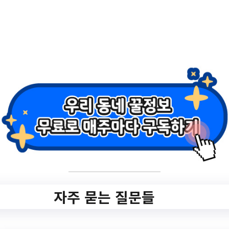
2.
제3차 농도상생 체
험투어(한림편)
✅ 지원 소식 상세 보기 ▼
https://www.gimhae.go.kr/03360/00023/0
0024.web?
gcode=1171&idx=2518583&amode=view
&
작성일: 2023-06-02 ~
자주 묻는 질문들
3.
김해서 한 달 살