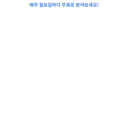
매주 월요일마다 무료로 받아보세요!
📩Top 3 소식❕