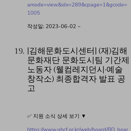
amode=view&idx=289&cpage=1&gcode=
1005
작성일: 2023-06-02 ~
19.
[김해문화도시센터] (재)김해
문화재단 문화도시팀 기간제
노동자 (웰컴레지던시·예술
창작소) 최종합격자 발표 공
고
✅ 지원 소식 상세 보기 ▼
https://www.ghcf.or.kr/web/board/BD_boar