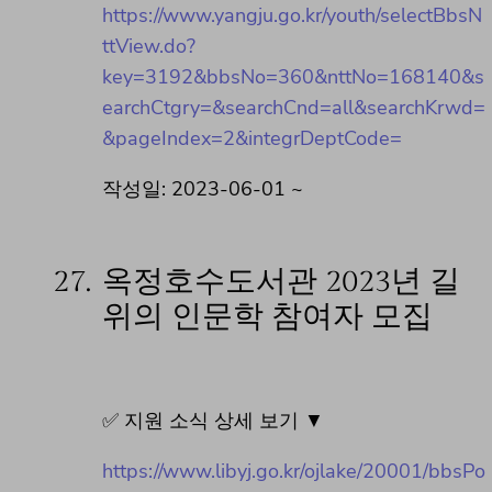
https://www.yangju.go.kr/youth/selectBbsN
ttView.do?
key=3192&bbsNo=360&nttNo=168140&s
earchCtgry=&searchCnd=all&searchKrwd=
&pageIndex=2&integrDeptCode=
작성일: 2023-06-01 ~
27.
옥정호수도서관 2023년 길
위의 인문학 참여자 모집
✅ 지원 소식 상세 보기 ▼
https://www.libyj.go.kr/ojlake/20001/bbsPo