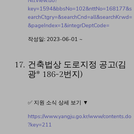
NttView.do?
key=1594&bbsNo=102&nttNo=168177&s
earchCtgry=&searchCnd=all&searchKrwd=
&pageIndex=1&integrDeptCode=
작성일: 2023-06-01 ~
17.
건축법상 도로지정 공고(김
광* 186-2번지)
✅ 지원 소식 상세 보기 ▼
https://www.yangju.go.kr/www/contents.do
?key=211