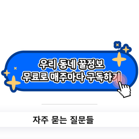
2.
[경기도일자리재단]
경기청년 매치업 취
업지원 사업 3차 참
여기업 모집(~ 6.15.
까지)
자주 묻는 질문들
✅ 지원 소식 상세 보기 ▼
https://www.yangju.go.kr/youth/selectBbsN