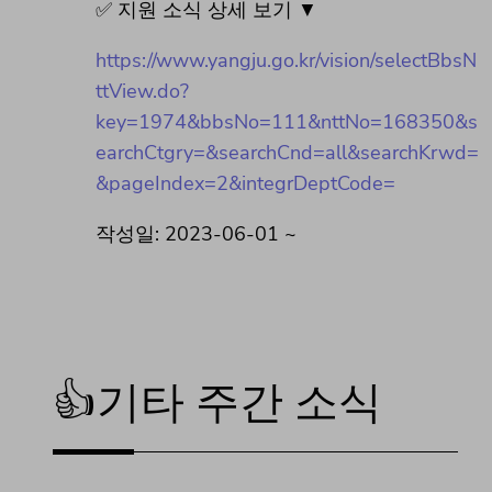
✅ 지원 소식 상세 보기 ▼
https://www.yangju.go.kr/vision/selectBbsN
ttView.do?
key=1974&bbsNo=111&nttNo=168350&s
earchCtgry=&searchCnd=all&searchKrwd=
&pageIndex=2&integrDeptCode=
작성일: 2023-06-01 ~
👍기타 주간 소식