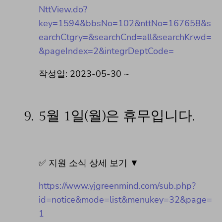
NttView.do?
key=1594&bbsNo=102&nttNo=167658&s
earchCtgry=&searchCnd=all&searchKrwd=
&pageIndex=2&integrDeptCode=
작성일: 2023-05-30 ~
9.
5월 1일(월)은 휴무입니다.
✅ 지원 소식 상세 보기 ▼
https://www.yjgreenmind.com/sub.php?
id=notice&mode=list&menukey=32&page=
1