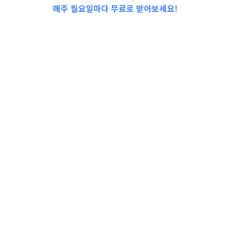
매주 월요일마다 무료로 받아보세요!
📩Top 3 소식❕