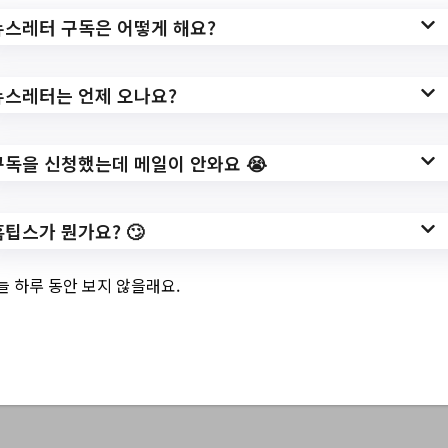
ttView.do?
뉴스레터 구독은 어떻게 해요?
key=3192&bbsNo=360&nttNo=168505&s
earchCtgry=&searchCnd=all&searchKrwd=
뉴스레터는 언제 오나요?
&pageIndex=1&integrDeptCode=
작성일: 2023-06-01 ~
구독을 신청했는데 메일이 안와요 😭
홈팁스가 뭔가요? 🙄
3.
양주시 직장맘 워라
늘 하루 동안 보지 않을래요.
밸 휴가지원(모집공
고)