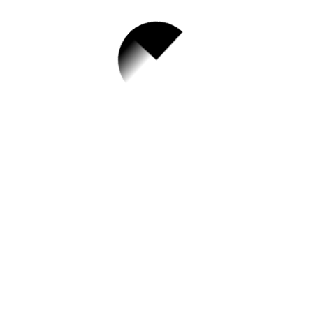
1.
양주시 산북 도시재
생현장지원센터 초
급 코디네이터(기간
제근로자) 채용 공고
✅ 지원 소식 상세 보기 ▼
https://www.yangju.go.kr/www/selectBbsN
ttView.do?
key=216&bbsNo=21&nttNo=168114&sea
rchCtgry=&searchCnd=all&searchKrwd=&
pageIndex=2&integrDeptCode=
작성일: 2023-06-01 ~ 2023-06-02