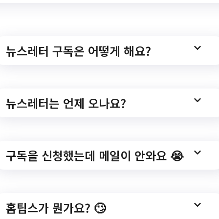
d=edu&subcmd=view&id=2716&artpp=20&navinum
뉴스레터 구독은 어떻게 해요?
환경조성] 가족들과 함
뉴스레터는 언제 오나요?
형극-어린왕자와 여우
구독을 신청했는데 메일이 안와요 😭
ay1/program/S295T322C449/receipt/view.do?seq=165133
홈팁스가 뭔가요? 🙄