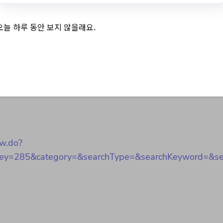
오늘 하루 동안 보지 않을래요.
 쉼터 현황
w.do?
=285&category=&searchType=&searchKeyword=&sea