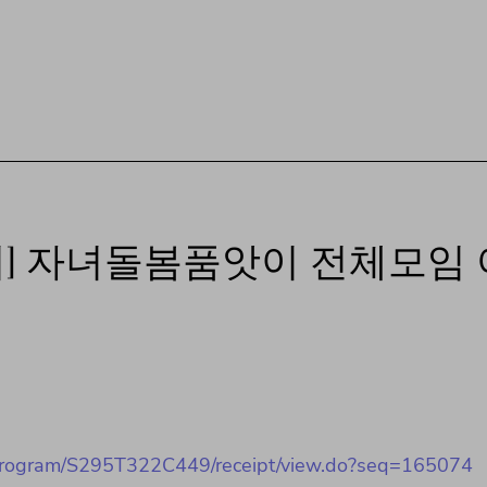
터] 자녀돌봄품앗이 전체모임
ay1/program/S295T322C449/receipt/view.do?seq=165074