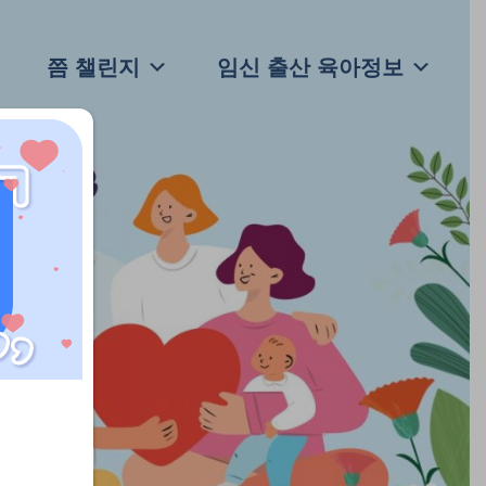
쯤 챌린지
임신 출산 육아정보