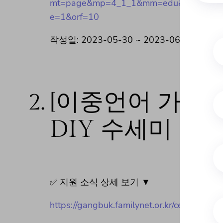
mt=page&mp=4_1_1&mm=edu&oxid=1&cm
e=1&orf=10
작성일: 2023-05-30 ~ 2023-06-15
2.
[이중언어 가족
DIY 수세미 인
✅ 지원 소식 상세 보기 ▼
https://gangbuk.familynet.or.kr/center/l