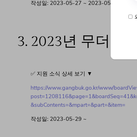
작성일: 2023-05-27 ~ 2023-05-31
3.
2023년 무더위
✅ 지원 소식 상세 보기 ▼
https://www.gangbuk.go.kr/www/boardVie
post=1208116&page=1&boardSeq=41&key
&subContents=&mpart=&part=&item=
작성일: 2023-05-29 ~