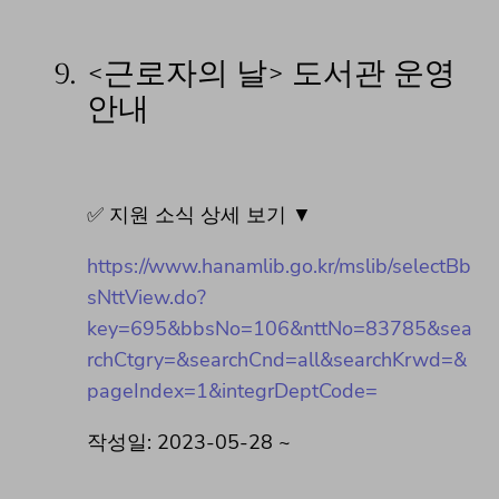
9.
<근로자의 날> 도서관 운영
안내
✅ 지원 소식 상세 보기 ▼
https://www.hanamlib.go.kr/mslib/selectBb
sNttView.do?
key=695&bbsNo=106&nttNo=83785&sea
rchCtgry=&searchCnd=all&searchKrwd=&
pageIndex=1&integrDeptCode=
작성일: 2023-05-28 ~