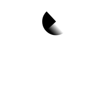
1.
2023년 하남시 의료
급여관리사 기간제
근로자 채용 공고
✅ 지원 소식 상세 보기 ▼
https://www.hanam.go.kr/www/selectGosi
Data.do?
key=172&not_ancmt_mgt_no=40517&not
_ancmt_se_code=05
작성일: 2023-05-27 ~ 2023-06-08