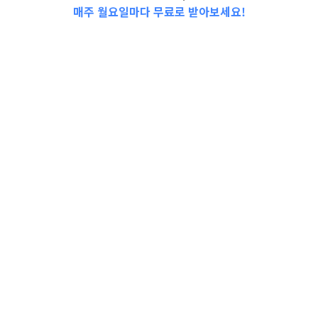
매주 월요일마다 무료로 받아보세요!
📩Top 3 소식❕