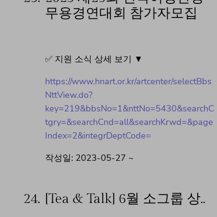
무용경연대회 참가자모집
✅ 지원 소식 상세 보기 ▼
https://www.hnart.or.kr/artcenter/selectBbs
NttView.do?
key=219&bbsNo=1&nttNo=5430&searchC
tgry=&searchCnd=all&searchKrwd=&page
Index=2&integrDeptCode=
작성일: 2023-05-27 ~
24.
[Tea & Talk] 6월 소그룹 상..