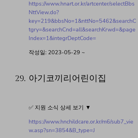
https://www.hnart.or.kr/artcenter/selectBbs
NttView.do?
key=219&bbsNo=1&nttNo=5462&searchC
tgry=&searchCnd=all&searchKrwd=&page
Index=1&integrDeptCode=
작성일: 2023-05-29 ~
29.
아기코끼리어린이집
✅ 지원 소식 상세 보기 ▼
https://www.hnchildcare.or.kr/m6/sub7_vie
w.asp?sn=3854&B_type=J