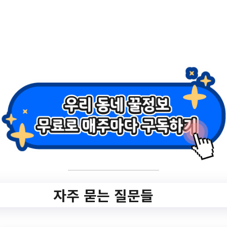
2.
2023년도 경기도 난
임부부 한의약 지원
사업 안내
✅ 지원 소식 상세 보기 ▼
https://www.hanam.go.kr/health/selectBbs
NttView.do?
key=915&bbsNo=109&nttNo=476122&se
archCtgry=&searchCnd=all&searchKrwd=
자주 묻는 질문들
&pageIndex=1&integrDeptCode=
작성일: 2023-05-30 ~