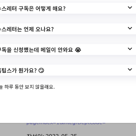
뉴스레터 구독은 어떻게 해요?
3.
일자리카페 단기특
뉴스레터는 언제 오나요?
강 수강생 모집(6월)
구독을 신청했는데 메일이 안와요 😭
홈팁스가 뭔가요? 🙄
✅ 지원 소식 상세 보기 ▼
늘 하루 동안 보지 않을래요.
https://www.hanam.go.kr/www/selectBbsN
ttView.do?
key=170&bbsNo=30&nttNo=476117&sea
rchCtgry=&searchCnd=all&searchKrwd=&
pageIndex=1&integrDeptCode=