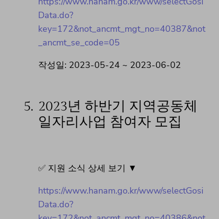
https://www.hanam.go.kr/www/selectGosi
Data.do?
key=172&not_ancmt_mgt_no=40387&not
_ancmt_se_code=05
작성일: 2023-05-24 ~ 2023-06-02
5.
2023년 하반기 지역공동체
일자리사업 참여자 모집
✅ 지원 소식 상세 보기 ▼
https://www.hanam.go.kr/www/selectGosi
Data.do?
key=172&not_ancmt_mgt_no=40386&not