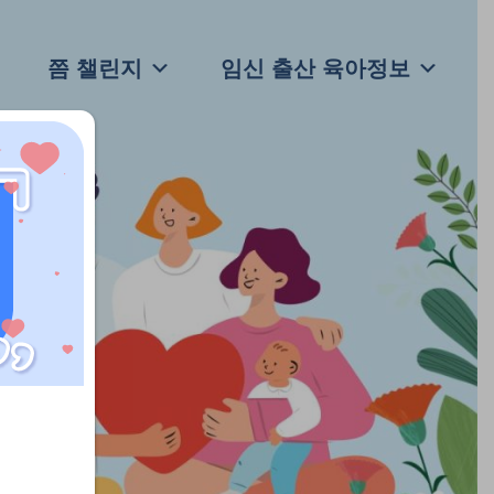
쯤 챌린지
임신 출산 육아정보