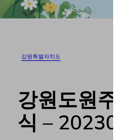
강원특별자치도
강원도원주시 T
식 – 202305