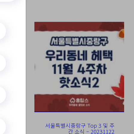
1&integrD
당뇨
서울특별시중랑구 Top 3 및 주
간 소식 – 20231122
&integrDe