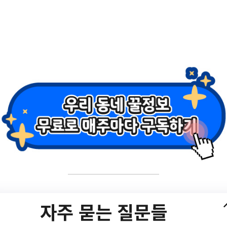
각을 실현하라!」 정
자주 묻는 질문들
tView.do?