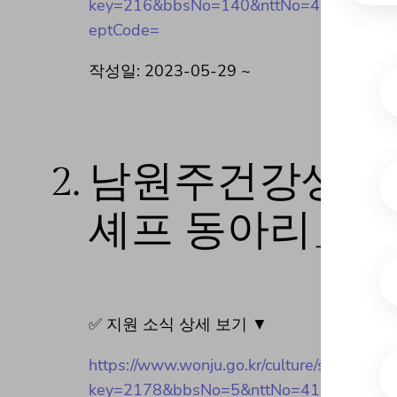
key=216&bbsNo=140&nttNo=416851&sear
eptCode=
작성일: 2023-05-29 ~
2.
남원주건강생활지
셰프 동아리」 
✅ 지원 소식 상세 보기 ▼
https://www.wonju.go.kr/culture/selectBbs
key=2178&bbsNo=5&nttNo=416828&searc