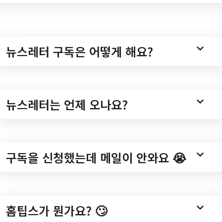
chCtgry=&searchCnd=all&searchKrwd=&pageIndex=
뉴스레터 구독은 어떻게 해요?
원센터 「늘~ 건강 
뉴스레터는 언제 오나요?
참여자 모집
구독을 신청했는데 메일이 안와요 😭
NttView.do?
홈팁스가 뭔가요? 🙄
hCtgry=&searchCnd=all&searchKrwd=&pageIndex=1