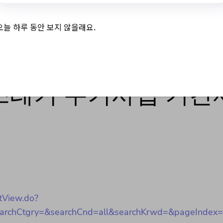
오늘 하루 동안 보지 않을래요.
 쓰레기 수거사업 기간
tView.do?
chCtgry=&searchCnd=all&searchKrwd=&pageIndex=